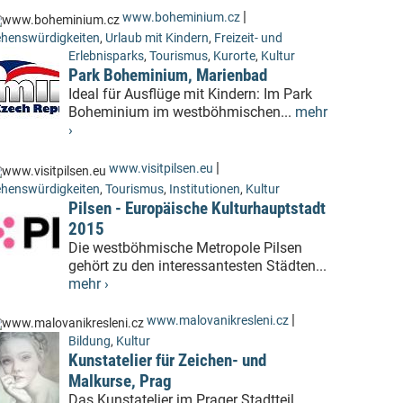
|
www.boheminium.cz
henswürdigkeiten
,
Urlaub mit Kindern
,
Freizeit- und
Erlebnisparks
,
Tourismus
,
Kurorte
,
Kultur
Park Boheminium, Marienbad
Ideal für Ausflüge mit Kindern: Im Park
Boheminium im westböhmischen...
mehr
›
|
www.visitpilsen.eu
henswürdigkeiten
,
Tourismus
,
Institutionen
,
Kultur
Pilsen - Europäische Kulturhauptstadt
2015
Die westböhmische Metropole Pilsen
gehört zu den interessantesten Städten...
mehr ›
|
www.malovanikresleni.cz
Bildung
,
Kultur
Kunstatelier für Zeichen- und
Malkurse, Prag
Das Kunstatelier im Prager Stadtteil