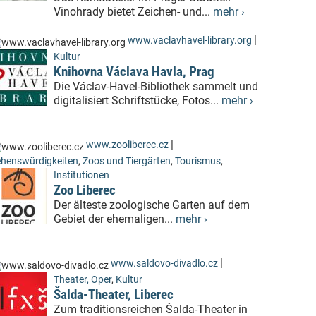
Vinohrady bietet Zeichen- und...
mehr ›
|
www.vaclavhavel-library.org
Kultur
Knihovna Václava Havla, Prag
Die Václav-Havel-Bibliothek sammelt und
digitalisiert Schriftstücke, Fotos...
mehr ›
|
www.zooliberec.cz
henswürdigkeiten
,
Zoos und Tiergärten
,
Tourismus
,
Institutionen
Zoo Liberec
Der älteste zoologische Garten auf dem
Gebiet der ehemaligen...
mehr ›
|
www.saldovo-divadlo.cz
Theater, Oper
,
Kultur
Šalda-Theater, Liberec
Zum traditionsreichen Šalda-Theater in