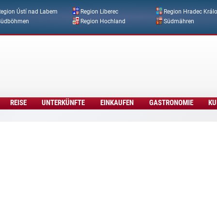
Direkt zum Inhalt
egion Ústí nad Labem
Region Liberec
Region Hradec Král
Südböhmen
Region Hochland
Südmähren
REISE
UNTERKÜNFTE
EINKAUFEN
GASTRONOMIE
KU