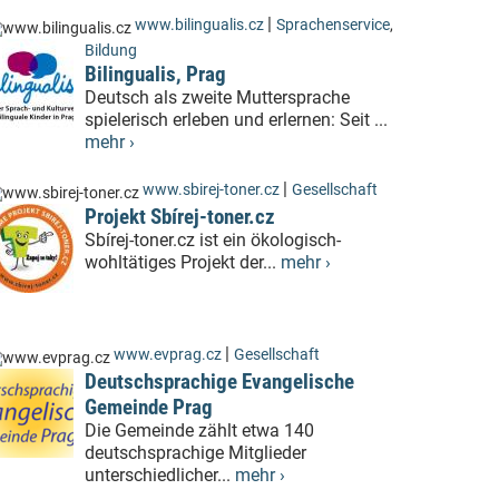
|
www.bilingualis.cz
Sprachenservice
,
Bildung
Bilingualis, Prag
Deutsch als zweite Muttersprache
spielerisch erleben und erlernen: Seit ...
mehr ›
|
www.sbirej-toner.cz
Gesellschaft
Projekt Sbírej-toner.cz
Sbírej-toner.cz ist ein ökologisch-
wohltätiges Projekt der...
mehr ›
|
www.evprag.cz
Gesellschaft
Deutschsprachige Evangelische
Gemeinde Prag
Die Gemeinde zählt etwa 140
deutschsprachige Mitglieder
unterschiedlicher...
mehr ›