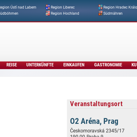
Direkt zum Inhalt
egion Ústí nad Labem
Region Liberec
Region Hradec Král
Südböhmen
Region Hochland
Südmähren
REISE
UNTERKÜNFTE
EINKAUFEN
GASTRONOMIE
KU
Veranstaltungsort
O2 Aréna, Prag
Českomoravská 2345/17
190 00
Praha 9