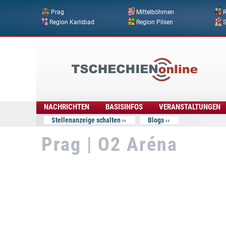
Prag
Mittelböhmen
R
Region Karlsbad
Region Pilsen
Tschechien
Online
NACHRICHTEN
BASISINFOS
VERANSTALTUNGEN
Stellenanzeige schalten
Blogs
Prag | O2 Aréna