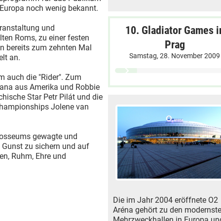
 Europa noch wenig bekannt.
eranstaltung und
10. Gladiator Games i
lten Roms, zu einer festen
Prag
en bereits zum zehnten Mal
Samstag, 28. November 2009
lt an.
em auch die "Rider". Zum
rana aus Amerika und Robbie
hische Star Petr Pilát und die
Championships Jolene van
olosseums gewagte und
 Gunst zu sichern und auf
ren, Ruhm, Ehre und
Die im Jahr 2004 eröffnete O2
Aréna gehört zu den modernst
Mehrzweckhallen in Europa un