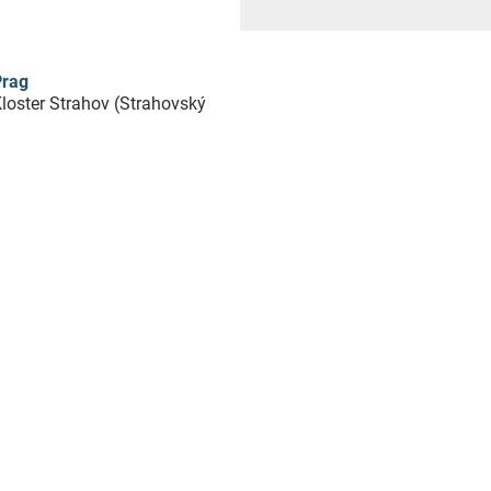
Prag
loster Strahov (Strahovský