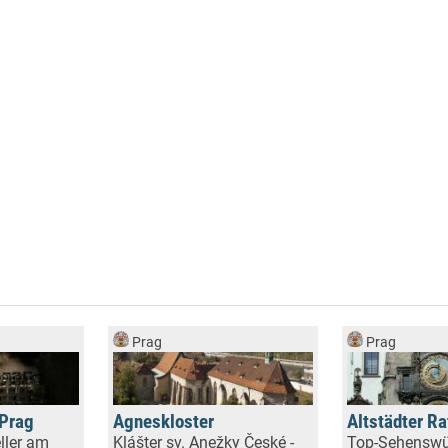
Prag
Prag
 Prag
Agneskloster
Altstädter R
ller am
Klášter sv. Anežky České -
Top-Sehenswü