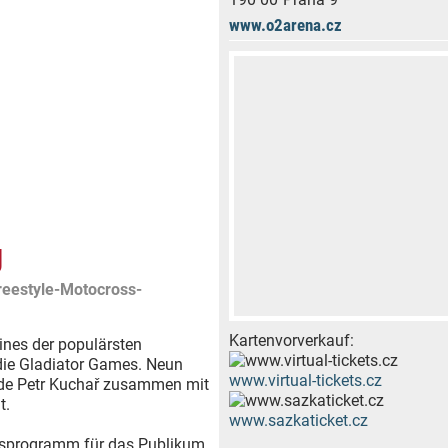
www.o2arena.cz
g
eestyle-Motocross-
Kartenvorverkauf:
ines der populärsten
 die Gladiator Games. Neun
www.virtual-tickets.cz
ende Petr Kuchař zusammen mit
t.
www.sazkaticket.cz
ngsprogramm für das Publikum