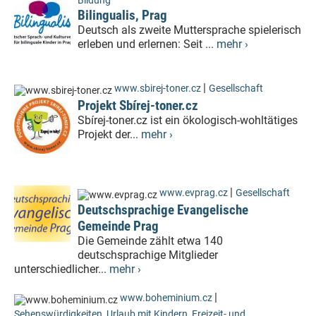
Bildung
Bilingualis, Prag
Deutsch als zweite Muttersprache spielerisch
erleben und erlernen: Seit ...
mehr ›
|
www.sbirej-toner.cz
Gesellschaft
Projekt Sbírej-toner.cz
Sbírej-toner.cz ist ein ökologisch-wohltätiges
Projekt der...
mehr ›
|
www.evprag.cz
Gesellschaft
Deutschsprachige Evangelische
Gemeinde Prag
Die Gemeinde zählt etwa 140
deutschsprachige Mitglieder
unterschiedlicher...
mehr ›
|
www.boheminium.cz
Sehenswürdigkeiten
,
Urlaub mit Kindern
,
Freizeit- und