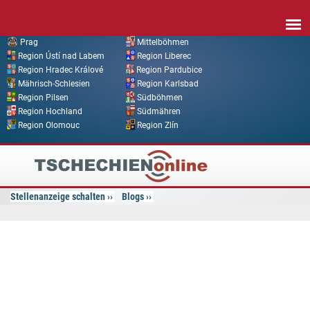
Direkt zum Inhalt
Prag
Mittelböhmen
Region Ústí nad Labem
Region Liberec
Region Hradec Králové
Region Pardubice
Mährisch-Schlesien
Region Karlsbad
Region Pilsen
Südböhmen
Region Hochland
Südmähren
Region Olomouc
Region Zlín
Tschechien
Online
Stellenanzeige schalten
Blogs