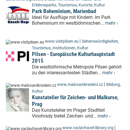
Erlebnisparks
,
Tourismus
,
Kurorte
,
Kultur
Park Boheminium, Marienbad
Ideal für Ausflüge mit Kindern: Im Park
Boheminium im westböhmischen...
mehr ›
|
www.visitpilsen.eu
Sehenswürdigkeiten
,
Tourismus
,
Institutionen
,
Kultur
Pilsen - Europäische Kulturhauptstadt
2015
Die westböhmische Metropole Pilsen gehört
zu den interessantesten Städten...
mehr ›
|
www.malovanikresleni.cz
Bildung
,
Kultur
Kunstatelier für Zeichen- und Malkurse,
Prag
Das Kunstatelier im Prager Stadtteil
Vinohrady bietet Zeichen- und...
mehr ›
|
www.vaclavhavel-library.org