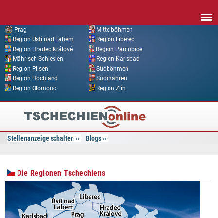
Direkt zum Inhalt
Prag
Mittelböhmen
Region Ústí nad Labem
Region Liberec
Region Hradec Králové
Region Pardubice
Mährisch-Schlesien
Region Karlsbad
Region Pilsen
Südböhmen
Region Hochland
Südmähren
Region Olomouc
Region Zlín
Tschechien
Online
Stellenanzeige schalten
Blogs
Die Regionen Tschechiens