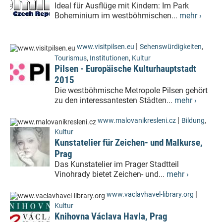
Ideal für Ausflüge mit Kindern: Im Park
Boheminium im westböhmischen...
mehr ›
|
www.visitpilsen.eu
Sehenswürdigkeiten
,
Tourismus
,
Institutionen
,
Kultur
Pilsen - Europäische Kulturhauptstadt
2015
Die westböhmische Metropole Pilsen gehört
zu den interessantesten Städten...
mehr ›
|
www.malovanikresleni.cz
Bildung
,
Kultur
Kunstatelier für Zeichen- und Malkurse,
Prag
Das Kunstatelier im Prager Stadtteil
Vinohrady bietet Zeichen- und...
mehr ›
|
www.vaclavhavel-library.org
Kultur
Knihovna Václava Havla, Prag