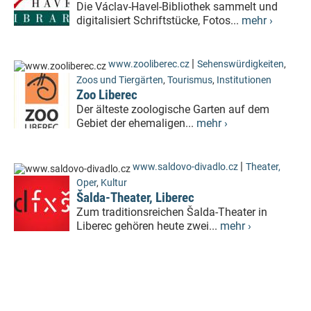
Die Václav-Havel-Bibliothek sammelt und
digitalisiert Schriftstücke, Fotos...
mehr ›
|
www.zooliberec.cz
Sehenswürdigkeiten
,
Zoos und Tiergärten
,
Tourismus
,
Institutionen
Zoo Liberec
Der älteste zoologische Garten auf dem
Gebiet der ehemaligen...
mehr ›
|
www.saldovo-divadlo.cz
Theater,
Oper
,
Kultur
Šalda-Theater, Liberec
Zum traditionsreichen Šalda-Theater in
Liberec gehören heute zwei...
mehr ›