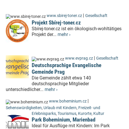
|
www.sbirej-toner.cz
Gesellschaft
Projekt Sbírej-toner.cz
Sbírej-toner.cz ist ein ökologisch-wohltätiges
Projekt der...
mehr ›
|
www.evprag.cz
Gesellschaft
Deutschsprachige Evangelische
Gemeinde Prag
Die Gemeinde zählt etwa 140
deutschsprachige Mitglieder
unterschiedlicher...
mehr ›
|
www.boheminium.cz
Sehenswürdigkeiten
,
Urlaub mit Kindern
,
Freizeit- und
Erlebnisparks
,
Tourismus
,
Kurorte
,
Kultur
Park Boheminium, Marienbad
Ideal für Ausflüge mit Kindern: Im Park