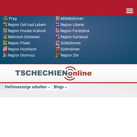
Direkt zum Inhalt
Prag
Mittelböhmen
Region Ústí nad Labem
Region Liberec
Region Hradec Králové
Region Pardubice
Mährisch-Schlesien
Region Karlsbad
Region Pilsen
Südböhmen
Region Hochland
Südmähren
Region Olomouc
Region Zlín
Tschechien
Online
Stellenanzeige schalten
Blogs