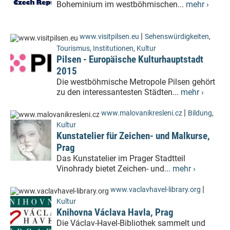
Boheminium im westböhmischen...
mehr ›
|
www.visitpilsen.eu
Sehenswürdigkeiten
,
Tourismus
,
Institutionen
,
Kultur
Pilsen - Europäische Kulturhauptstadt
2015
Die westböhmische Metropole Pilsen gehört
zu den interessantesten Städten...
mehr ›
|
www.malovanikresleni.cz
Bildung
,
Kultur
Kunstatelier für Zeichen- und Malkurse,
Prag
Das Kunstatelier im Prager Stadtteil
Vinohrady bietet Zeichen- und...
mehr ›
|
www.vaclavhavel-library.org
Kultur
Knihovna Václava Havla, Prag
Die Václav-Havel-Bibliothek sammelt und