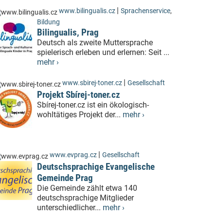
|
www.bilingualis.cz
Sprachenservice
,
Bildung
Bilingualis, Prag
Deutsch als zweite Muttersprache
spielerisch erleben und erlernen: Seit ...
mehr ›
|
www.sbirej-toner.cz
Gesellschaft
Projekt Sbírej-toner.cz
Sbírej-toner.cz ist ein ökologisch-
wohltätiges Projekt der...
mehr ›
|
www.evprag.cz
Gesellschaft
Deutschsprachige Evangelische
Gemeinde Prag
Die Gemeinde zählt etwa 140
deutschsprachige Mitglieder
unterschiedlicher...
mehr ›