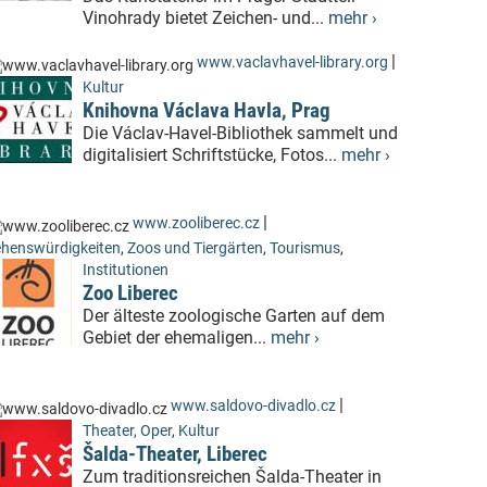
Vinohrady bietet Zeichen- und...
mehr ›
|
www.vaclavhavel-library.org
Kultur
Knihovna Václava Havla, Prag
Die Václav-Havel-Bibliothek sammelt und
digitalisiert Schriftstücke, Fotos...
mehr ›
|
www.zooliberec.cz
henswürdigkeiten
,
Zoos und Tiergärten
,
Tourismus
,
Institutionen
Zoo Liberec
Der älteste zoologische Garten auf dem
Gebiet der ehemaligen...
mehr ›
|
www.saldovo-divadlo.cz
Theater, Oper
,
Kultur
Šalda-Theater, Liberec
Zum traditionsreichen Šalda-Theater in