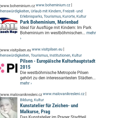
|
www.boheminium.cz
henswürdigkeiten
,
Urlaub mit Kindern
,
Freizeit- und
Erlebnisparks
,
Tourismus
,
Kurorte
,
Kultur
Park Boheminium, Marienbad
Ideal für Ausflüge mit Kindern: Im Park
Boheminium im westböhmischen...
mehr
›
|
www.visitpilsen.eu
henswürdigkeiten
,
Tourismus
,
Institutionen
,
Kultur
Pilsen - Europäische Kulturhauptstadt
2015
Die westböhmische Metropole Pilsen
gehört zu den interessantesten Städten...
mehr ›
|
www.malovanikresleni.cz
Bildung
,
Kultur
Kunstatelier für Zeichen- und
Malkurse, Prag
Das Kunstatelier im Prager Stadtteil