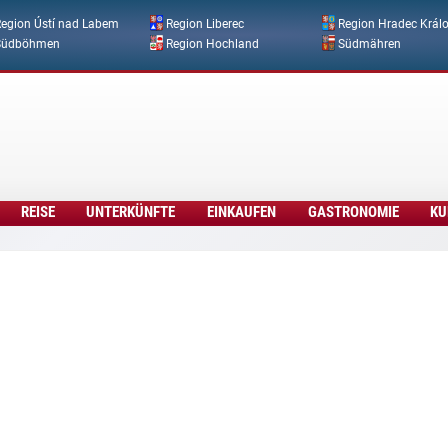
Direkt zum Inhalt
egion Ústí nad Labem
Region Liberec
Region Hradec Král
Südböhmen
Region Hochland
Südmähren
REISE
UNTERKÜNFTE
EINKAUFEN
GASTRONOMIE
KU