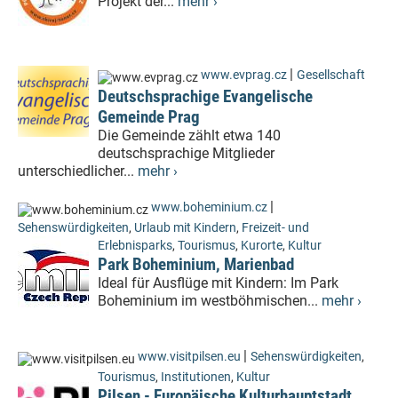
Projekt der...
mehr ›
|
www.evprag.cz
Gesellschaft
Deutschsprachige Evangelische
Gemeinde Prag
Die Gemeinde zählt etwa 140
deutschsprachige Mitglieder
unterschiedlicher...
mehr ›
|
www.boheminium.cz
Sehenswürdigkeiten
,
Urlaub mit Kindern
,
Freizeit- und
Erlebnisparks
,
Tourismus
,
Kurorte
,
Kultur
Park Boheminium, Marienbad
Ideal für Ausflüge mit Kindern: Im Park
Boheminium im westböhmischen...
mehr ›
|
www.visitpilsen.eu
Sehenswürdigkeiten
,
Tourismus
,
Institutionen
,
Kultur
Pilsen - Europäische Kulturhauptstadt