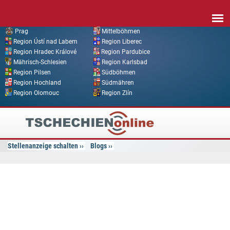
Direkt zum Inhalt
Prag
Mittelböhmen
Region Ústí nad Labem
Region Liberec
Region Hradec Králové
Region Pardubice
Mährisch-Schlesien
Region Karlsbad
Region Pilsen
Südböhmen
Region Hochland
Südmähren
Region Olomouc
Region Zlín
Tschechien
Online
Stellenanzeige schalten
Blogs