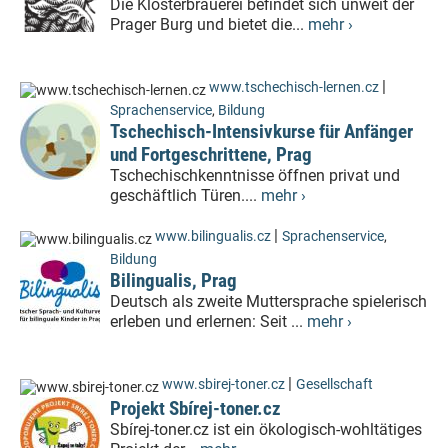
Die Klosterbrauerei befindet sich unweit der
Prager Burg und bietet die...
mehr ›
|
www.tschechisch-lernen.cz
Sprachenservice
,
Bildung
Tschechisch-Intensivkurse für Anfänger
und Fortgeschrittene, Prag
Tschechischkenntnisse öffnen privat und
geschäftlich Türen....
mehr ›
|
www.bilingualis.cz
Sprachenservice
,
Bildung
Bilingualis, Prag
Deutsch als zweite Muttersprache spielerisch
erleben und erlernen: Seit ...
mehr ›
|
www.sbirej-toner.cz
Gesellschaft
Projekt Sbírej-toner.cz
Sbírej-toner.cz ist ein ökologisch-wohltätiges