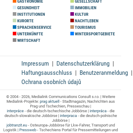
GASTRONOMIE
GESELLSCHAFT
GESUNDHEIT
IMMOBILIEN
INSTITUTIONEN
KULTUR
KURORTE
NACHTLEBEN
SPRACHENSERVICE
TOURISMUS
UNTERKÜNFTE
WINTERSPORTGEBIETE
WIRTSCHAFT
Impressum
Datenschutzerklärung
Haftungsausschluss
Benutzeranmeldung
Ochrana osobních údajů
© 2004 - 2026, Medialink Communications Consult s.r.o. | Weitere
Medialink-Projekte:
prag aktuell
- Stadtmagazin, Nachrichten aus
Prag und Tschechien, Presseschau |
interpráce
- die deutsch-tschechische Jobbörse |
interpráca
- die
deutsch-slowakische Jobbörse |
interpraca
- die deutsch-polnische
Jobbörse |
jobtranzit.eu
- Osteuropa-Jobbörse für Lkw-Fahrer, Transport und
Logistik |
Pressweb
- Tschechiens Portal für Pressemitteilungen und