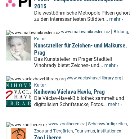
2015
Die westböhmische Metropole Pilsen gehört
zu den interessantesten Städten...
mehr ›
|
www.malovanikresleni.cz
Bildung
,
Kultur
Kunstatelier für Zeichen- und Malkurse,
Prag
Das Kunstatelier im Prager Stadtteil
Vinohrady bietet Zeichen- und...
mehr ›
|
www.vaclavhavel-library.org
Kultur
Knihovna Václava Havla, Prag
Die Václav-Havel-Bibliothek sammelt und
digitalisiert Schriftstücke, Fotos...
mehr ›
|
www.zooliberec.cz
Sehenswürdigkeiten
,
Zoos und Tiergärten
,
Tourismus
,
Institutionen
Zoo Liberec