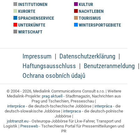
INSTITUTIONEN
KULTUR
KURORTE
NACHTLEBEN
SPRACHENSERVICE
TOURISMUS
UNTERKÜNFTE
WINTERSPORTGEBIETE
WIRTSCHAFT
Impressum
Datenschutzerklärung
Haftungsausschluss
Benutzeranmeldung
Ochrana osobních údajů
© 2004 - 2026, Medialink Communications Consult s.r.o. | Weitere
Medialink-Projekte:
prag aktuell
- Stadtmagazin, Nachrichten aus
Prag und Tschechien, Presseschau |
interpráce
- die deutsch-tschechische Jobbörse |
interpráca
- die
deutsch-slowakische Jobbörse |
interpraca
- die deutsch-polnische
Jobbörse |
jobtranzit.eu
- Osteuropa-Jobbörse für Lkw-Fahrer, Transport und
Logistik |
Pressweb
- Tschechiens Portal für Pressemitteilungen und
PR