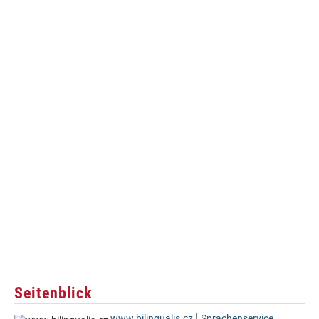
Seitenblick
|
www.bilingualis.cz
Sprachenservice
,