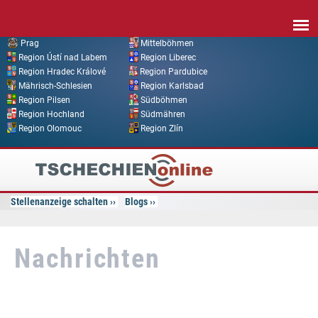
Direkt zum Inhalt
Prag
Mittelböhmen
Region Ústí nad Labem
Region Liberec
Region Hradec Králové
Region Pardubice
Mährisch-Schlesien
Region Karlsbad
Region Pilsen
Südböhmen
Region Hochland
Südmähren
Region Olomouc
Region Zlín
Tschechien
Online
Stellenanzeige schalten
Blogs
Nachrichten