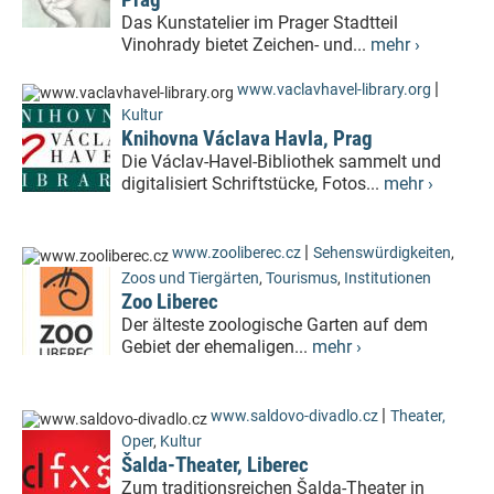
Das Kunstatelier im Prager Stadtteil
Vinohrady bietet Zeichen- und...
mehr ›
|
www.vaclavhavel-library.org
Kultur
Knihovna Václava Havla, Prag
Die Václav-Havel-Bibliothek sammelt und
digitalisiert Schriftstücke, Fotos...
mehr ›
|
www.zooliberec.cz
Sehenswürdigkeiten
,
Zoos und Tiergärten
,
Tourismus
,
Institutionen
Zoo Liberec
Der älteste zoologische Garten auf dem
Gebiet der ehemaligen...
mehr ›
|
www.saldovo-divadlo.cz
Theater,
Oper
,
Kultur
Šalda-Theater, Liberec
Zum traditionsreichen Šalda-Theater in