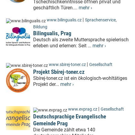
Tschechischkenntnisse öffnen privat und
geschäftlich Türen....
mehr ›
|
www.bilingualis.cz
Sprachenservice
,
Bildung
Bilingualis, Prag
Deutsch als zweite Muttersprache spielerisch
erleben und erlernen: Seit ...
mehr ›
|
www.sbirej-toner.cz
Gesellschaft
Projekt Sbírej-toner.cz
Sbírej-toner.cz ist ein ökologisch-wohltätiges
Projekt der...
mehr ›
|
www.evprag.cz
Gesellschaft
Deutschsprachige Evangelische
Gemeinde Prag
Die Gemeinde zählt etwa 140