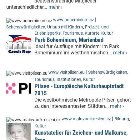
deutschsprachige Mitglieder
unterschiedlicher...
mehr ›
|
www.boheminium.cz
Sehenswürdigkeiten
,
Urlaub mit Kindern
,
Freizeit- und
Erlebnisparks
,
Tourismus
,
Kurorte
,
Kultur
Park Boheminium, Marienbad
Ideal für Ausflüge mit Kindern: Im Park
Boheminium im westböhmischen...
mehr ›
|
www.visitpilsen.eu
Sehenswürdigkeiten
,
Tourismus
,
Institutionen
,
Kultur
Pilsen - Europäische Kulturhauptstadt
2015
Die westböhmische Metropole Pilsen gehört
zu den interessantesten Städten...
mehr ›
|
www.malovanikresleni.cz
Bildung
,
Kultur
Kunstatelier für Zeichen- und Malkurse,
Prag