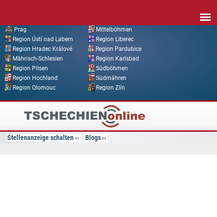
Direkt zum Inhalt
Prag
Mittelböhmen
Region Ústí nad Labem
Region Liberec
Region Hradec Králové
Region Pardubice
Mährisch-Schlesien
Region Karlsbad
Region Pilsen
Südböhmen
Region Hochland
Südmähren
Region Olomouc
Region Zlín
Tschechien
Online
Stellenanzeige schalten
Blogs