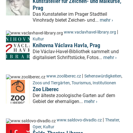
Kunstatelier für Zeichen- und Malkurse,
Prag
Das Kunstatelier im Prager Stadtteil
Vinohrady bietet Zeichen- und...
mehr ›
|
www.vaclavhavel-library.org
Kultur
Knihovna Václava Havla, Prag
Die Václav-Havel-Bibliothek sammelt und
digitalisiert Schriftstücke, Fotos...
mehr ›
|
www.zooliberec.cz
Sehenswürdigkeiten
,
Zoos und Tiergärten
,
Tourismus
,
Institutionen
Zoo Liberec
Der älteste zoologische Garten auf dem
Gebiet der ehemaligen...
mehr ›
|
www.saldovo-divadlo.cz
Theater,
Oper
,
Kultur