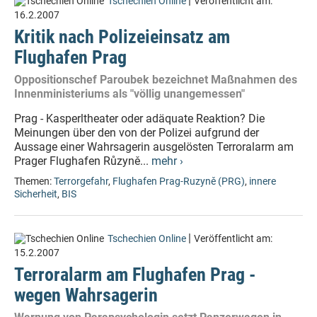
|
Tschechien Online
Veröffentlicht am:
16.2.2007
Kritik nach Polizeieinsatz am
Flughafen Prag
Oppositionschef Paroubek bezeichnet Maßnahmen des
Innenministeriums als "völlig unangemessen"
Prag - Kasperltheater oder adäquate Reaktion? Die
Meinungen über den von der Polizei aufgrund der
Aussage einer Wahrsagerin ausgelösten Terroralarm am
Prager Flughafen Růzyně...
mehr ›
Themen:
Terrorgefahr
,
Flughafen Prag-Ruzyně (PRG)
,
innere
Sicherheit
,
BIS
|
Tschechien Online
Veröffentlicht am:
15.2.2007
Terroralarm am Flughafen Prag -
wegen Wahrsagerin