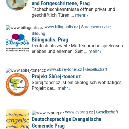
und Fortgeschrittene, Prag
Tschechischkenntnisse öffnen privat und
geschäftlich Türen....
mehr ›
|
www.bilingualis.cz
Sprachenservice
,
Bildung
Bilingualis, Prag
Deutsch als zweite Muttersprache spielerisch
erleben und erlernen: Seit ...
mehr ›
|
www.sbirej-toner.cz
Gesellschaft
Projekt Sbírej-toner.cz
Sbírej-toner.cz ist ein ökologisch-wohltätiges
Projekt der...
mehr ›
|
www.evprag.cz
Gesellschaft
Deutschsprachige Evangelische
Gemeinde Prag