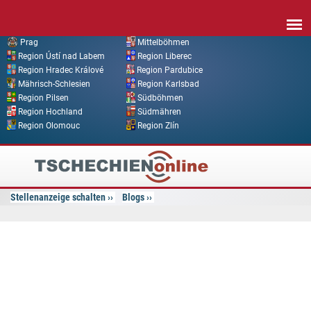
Direkt zum Inhalt
Prag
Mittelböhmen
Region Ústí nad Labem
Region Liberec
Region Hradec Králové
Region Pardubice
Mährisch-Schlesien
Region Karlsbad
Region Pilsen
Südböhmen
Region Hochland
Südmähren
Region Olomouc
Region Zlín
Tschechien
Online
Stellenanzeige schalten
Blogs