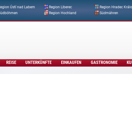
Direkt zum Inhalt
egion Ústí nad Labem
Region Liberec
Region Hradec Král
Südböhmen
Region Hochland
Südmähren
REISE
UNTERKÜNFTE
EINKAUFEN
GASTRONOMIE
KU