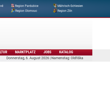
ové
Region Pardubice
Mährisch-Schlesien
Region Olomouc
Region Zlín
LTUR
MARKTPLATZ
JOBS
KATALOG
Donnerstag, 6. August 2026 | Namenstag: Oldřiška