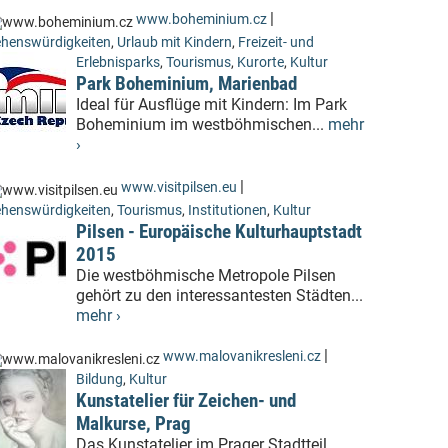
|
www.boheminium.cz
henswürdigkeiten
,
Urlaub mit Kindern
,
Freizeit- und
Erlebnisparks
,
Tourismus
,
Kurorte
,
Kultur
Park Boheminium, Marienbad
Ideal für Ausflüge mit Kindern: Im Park
Boheminium im westböhmischen...
mehr
›
|
www.visitpilsen.eu
henswürdigkeiten
,
Tourismus
,
Institutionen
,
Kultur
Pilsen - Europäische Kulturhauptstadt
2015
Die westböhmische Metropole Pilsen
gehört zu den interessantesten Städten...
mehr ›
|
www.malovanikresleni.cz
Bildung
,
Kultur
Kunstatelier für Zeichen- und
Malkurse, Prag
Das Kunstatelier im Prager Stadtteil