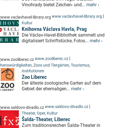
Vinohrady bietet Zeichen- und...
mehr ›
|
www.vaclavhavel-library.org
Kultur
Knihovna Václava Havla, Prag
Die Václav-Havel-Bibliothek sammelt und
digitalisiert Schriftstücke, Fotos...
mehr ›
|
www.zooliberec.cz
henswürdigkeiten
,
Zoos und Tiergärten
,
Tourismus
,
Institutionen
Zoo Liberec
Der älteste zoologische Garten auf dem
Gebiet der ehemaligen...
mehr ›
|
www.saldovo-divadlo.cz
Theater, Oper
,
Kultur
Šalda-Theater, Liberec
Zum traditionsreichen Šalda-Theater in