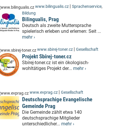
|
www.bilingualis.cz
Sprachenservice
,
Bildung
Bilingualis, Prag
Deutsch als zweite Muttersprache
spielerisch erleben und erlernen: Seit ...
mehr ›
|
www.sbirej-toner.cz
Gesellschaft
Projekt Sbírej-toner.cz
Sbírej-toner.cz ist ein ökologisch-
wohltätiges Projekt der...
mehr ›
|
www.evprag.cz
Gesellschaft
Deutschsprachige Evangelische
Gemeinde Prag
Die Gemeinde zählt etwa 140
deutschsprachige Mitglieder
unterschiedlicher...
mehr ›