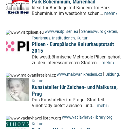
Park Boheminium, Marienbad
Ideal für Ausflüge mit Kindern: Im Park
Boheminium im westböhmischen...
mehr ›
|
www.visitpilsen.eu
Sehenswürdigkeiten
,
Tourismus
,
Institutionen
,
Kultur
Pilsen - Europäische Kulturhauptstadt
2015
Die westböhmische Metropole Pilsen gehört
zu den interessantesten Städten...
mehr ›
|
www.malovanikresleni.cz
Bildung
,
Kultur
Kunstatelier für Zeichen- und Malkurse,
Prag
Das Kunstatelier im Prager Stadtteil
Vinohrady bietet Zeichen- und...
mehr ›
|
www.vaclavhavel-library.org
Kultur