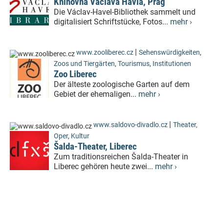
Knihovna Václava Havla, Prag
Die Václav-Havel-Bibliothek sammelt und
digitalisiert Schriftstücke, Fotos...
mehr ›
|
www.zooliberec.cz
Sehenswürdigkeiten
,
Zoos und Tiergärten
,
Tourismus
,
Institutionen
Zoo Liberec
Der älteste zoologische Garten auf dem
Gebiet der ehemaligen...
mehr ›
|
www.saldovo-divadlo.cz
Theater,
Oper
,
Kultur
Šalda-Theater, Liberec
Zum traditionsreichen Šalda-Theater in
Liberec gehören heute zwei...
mehr ›