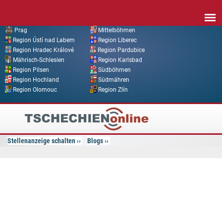
Direkt zum Inhalt
Prag
Mittelböhmen
Region Ústí nad Labem
Region Liberec
Region Hradec Králové
Region Pardubice
Mährisch-Schlesien
Region Karlsbad
Region Pilsen
Südböhmen
Region Hochland
Südmähren
Region Olomouc
Region Zlín
Tschechien
Online
Stellenanzeige schalten
Blogs