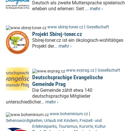
Deutsch als zweite Muttersprache spielerisch
erleben und erlernen: Seit ...
mehr ›
|
www.sbirej-toner.cz
Gesellschaft
Projekt Sbírej-toner.cz
Sbírej-toner.cz ist ein ökologisch-wohltätiges
Projekt der...
mehr ›
|
www.evprag.cz
Gesellschaft
Deutschsprachige Evangelische
Gemeinde Prag
Die Gemeinde zählt etwa 140
deutschsprachige Mitglieder
unterschiedlicher...
mehr ›
|
www.boheminium.cz
Sehenswürdigkeiten
,
Urlaub mit Kindern
,
Freizeit- und
Erlebnisparks
,
Tourismus
,
Kurorte
,
Kultur