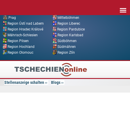
Direkt zum Inhalt
Prag
Mittelböhmen
Region Ústí nad Labem
Region Liberec
Region Hradec Králové
Region Pardubice
Mährisch-Schlesien
Region Karlsbad
Region Pilsen
Südböhmen
Region Hochland
Südmähren
Region Olomouc
Region Zlín
Tschechien
Online
Stellenanzeige schalten
Blogs