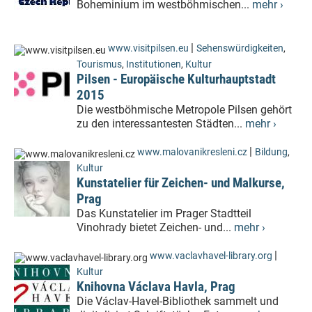
Boheminium im westböhmischen...
mehr ›
|
www.visitpilsen.eu
Sehenswürdigkeiten
,
Tourismus
,
Institutionen
,
Kultur
Pilsen - Europäische Kulturhauptstadt
2015
Die westböhmische Metropole Pilsen gehört
zu den interessantesten Städten...
mehr ›
|
www.malovanikresleni.cz
Bildung
,
Kultur
Kunstatelier für Zeichen- und Malkurse,
Prag
Das Kunstatelier im Prager Stadtteil
Vinohrady bietet Zeichen- und...
mehr ›
|
www.vaclavhavel-library.org
Kultur
Knihovna Václava Havla, Prag
Die Václav-Havel-Bibliothek sammelt und