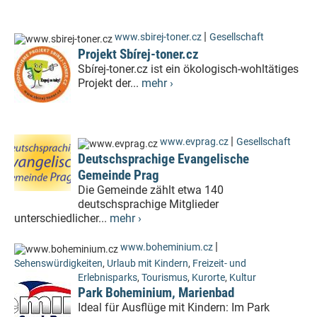
|
www.sbirej-toner.cz
Gesellschaft
Projekt Sbírej-toner.cz
Sbírej-toner.cz ist ein ökologisch-wohltätiges
Projekt der...
mehr ›
|
www.evprag.cz
Gesellschaft
Deutschsprachige Evangelische
Gemeinde Prag
Die Gemeinde zählt etwa 140
deutschsprachige Mitglieder
unterschiedlicher...
mehr ›
|
www.boheminium.cz
Sehenswürdigkeiten
,
Urlaub mit Kindern
,
Freizeit- und
Erlebnisparks
,
Tourismus
,
Kurorte
,
Kultur
Park Boheminium, Marienbad
Ideal für Ausflüge mit Kindern: Im Park