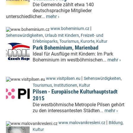
Die Gemeinde zählt etwa 140
deutschsprachige Mitglieder
unterschiedlicher...
mehr ›
|
www.boheminium.cz
Sehenswürdigkeiten
,
Urlaub mit Kindern
,
Freizeit- und
Erlebnisparks
,
Tourismus
,
Kurorte
,
Kultur
Park Boheminium, Marienbad
Ideal für Ausflüge mit Kindern: Im Park
Boheminium im westböhmischen...
mehr ›
|
www.visitpilsen.eu
Sehenswürdigkeiten
,
Tourismus
,
Institutionen
,
Kultur
Pilsen - Europäische Kulturhauptstadt
2015
Die westböhmische Metropole Pilsen gehört
zu den interessantesten Städten...
mehr ›
|
www.malovanikresleni.cz
Bildung
,
Kultur