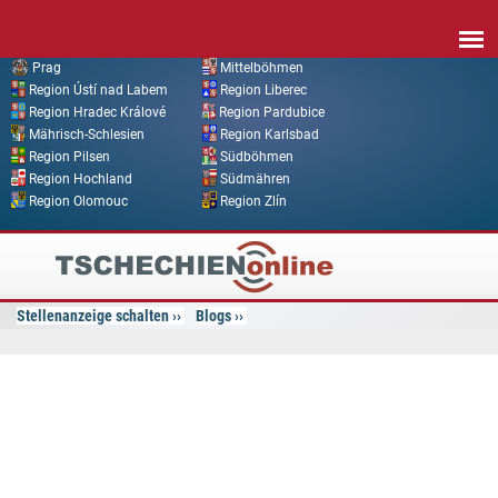
Direkt zum Inhalt
Prag
Mittelböhmen
Region Ústí nad Labem
Region Liberec
Region Hradec Králové
Region Pardubice
Mährisch-Schlesien
Region Karlsbad
Region Pilsen
Südböhmen
Region Hochland
Südmähren
Region Olomouc
Region Zlín
Tschechien
Online
Stellenanzeige schalten
Blogs