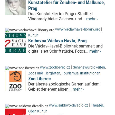
Kunstatelier für Zeichen- und Malkurse,
Prag
Das Kunstatelier im Prager Stadtteil
Vinohrady bietet Zeichen- und...
mehr ›
|
www.vaclavhavel-library.org
Kultur
Knihovna Václava Havla, Prag
Die Václav-Havel-Bibliothek sammelt und
digitalisiert Schriftstücke, Fotos...
mehr ›
|
www.zooliberec.cz
Sehenswürdigkeiten
,
Zoos und Tiergärten
,
Tourismus
,
Institutionen
Zoo Liberec
Der älteste zoologische Garten auf dem
Gebiet der ehemaligen...
mehr ›
|
www.saldovo-divadlo.cz
Theater,
Oper
,
Kultur