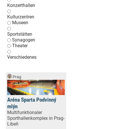
Konzerthallen
Kulturzentren
Museen
Sportstätten
Synagogen
Theater
Verschiedenes
Prag
Aréna Sparta Podvinný
mlýn
Multifunktionaler
Sporthallenkomplex in Prag-
Libeň