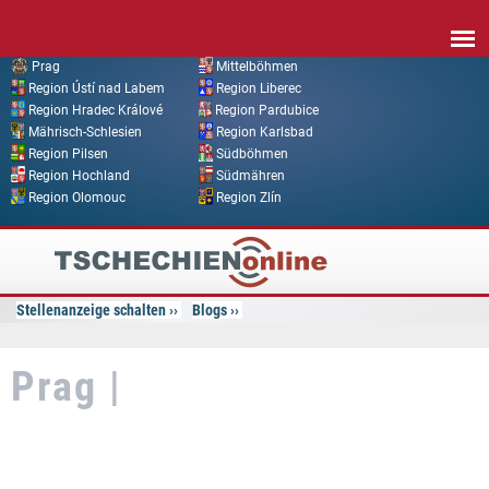
Direkt zum Inhalt
Prag
Mittelböhmen
Region Ústí nad Labem
Region Liberec
Region Hradec Králové
Region Pardubice
Mährisch-Schlesien
Region Karlsbad
Region Pilsen
Südböhmen
Region Hochland
Südmähren
Region Olomouc
Region Zlín
Tschechien
Online
Stellenanzeige schalten
Blogs
Prag |