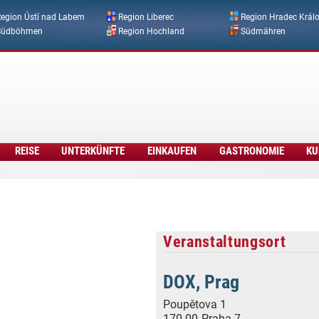
Direkt zum Inhalt
egion Ústí nad Labem
Region Liberec
Region Hradec Král
Südböhmen
Region Hochland
Südmähren
REISE
UNTERKÜNFTE
EINKAUFEN
GASTRONOMIE
KU
Veranstaltungsort
DOX, Prag
Poupětova 1
170 00
Praha 7