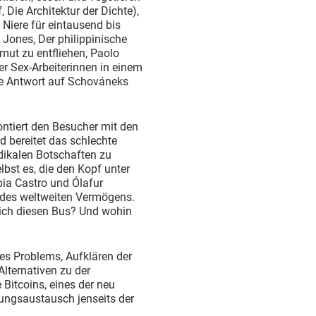
Die Architektur der Dichte),
 Niere für eintausend bis
Jones, Der philippinische
mut zu entfliehen, Paolo
er Sex-Arbeiterinnen in einem
ne Antwort auf Schováneks
ntiert den Besucher mit den
 bereitet das schlechte
adikalen Botschaften zu
lbst es, die den Kopf unter
bia Castro und Ólafur
e des weltweiten Vermögens.
tlich diesen Bus? Und wohin
es Problems, Aufklären der
lternativen zu der
Bitcoins, eines der neu
ungsaustausch jenseits der