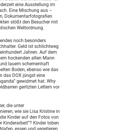
derzeit eine Ausstellung im
ach. Eine Mischung aus –
en, Dokumentarfotografien
kten stößt den Besucher mit
stischen Weltordnung.
bendes noch besonders
chhalter. Geld ist schlichtweg
 einhundert Jahren. Auf dem
r einem hockenden alten Mann
rgrund lauern schemenhaft
elten Boden, ebenso wie das
m das DOX jüngst eine
paganda” gewidmet hat. Why
oldbarren geritzten Lettern vor
er, die unter
eren, wie sie Lisa Kristine in
r die Kinder auf den Fotos von
 Kinderarbeit”? Kinder toben
hlafen, essen und vegetieren