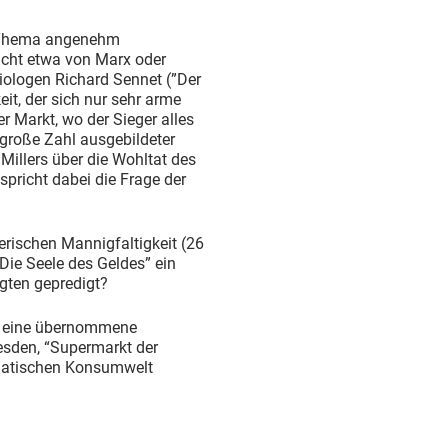
as Thema angenehm
icht etwa von Marx oder
iologen Richard Sennet (”Der
it, der sich nur sehr arme
 Markt, wo der Sieger alles
 große Zahl ausgebildeter
illers über die Wohltat des
spricht dabei die Frage der
erischen Mannigfaltigkeit (26
“Die Seele des Geldes” ein
ugten gepredigt?
k eine übernommene
sden, “Supermarkt der
asiatischen Konsumwelt