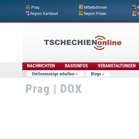
Prag
Mittelböhmen
R
Region Karlsbad
Region Pilsen
Tschechien
Online
NACHRICHTEN
BASISINFOS
VERANSTALTUNGEN
Stellenanzeige schalten
Blogs
Prag | DOX