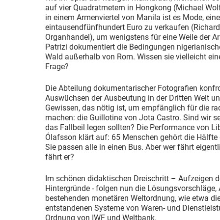
auf vier Quadratmetern in Hongkong (Michael Wolf, 
in einem Armenviertel von Manila ist es Mode, eine
eintausendfünfhundert Euro zu verkaufen (Richard 
Organhandel), um wenigstens für eine Weile der Ar
Patrizi dokumentiert die Bedingungen nigerianisch
Wald außerhalb von Rom. Wissen sie vielleicht ei
Frage?
Die Abteilung dokumentarischer Fotografien konfro
Auswüchsen der Ausbeutung in der Dritten Welt und
Gewissen, das nötig ist, um empfänglich für die r
machen: die Guillotine von Jota Castro. Sind wir se
das Fallbeil legen sollten? Die Performance von Li
Ólafsson klärt auf: 65 Menschen gehört die Hälft
Sie passen alle in einen Bus. Aber wer fährt eigen
fährt er?
Im schönen didaktischen Dreischritt – Aufzeigen d
Hintergründe - folgen nun die Lösungsvorschläge, A
bestehenden monetären Weltordnung, wie etwa die 
entstandenen Systeme von Waren- und Dienstleist
Ordnung von IWF und Weltbank.