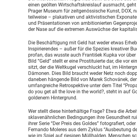
einen geölten Wirtschaftskreislauf ausmacht, geht 
Prager Museum für zeitgenössische Kunst, DOX, n
teilweise – plakativen und aktivistischen Exponat
und Präsentationen von ambitionierten Gegenproje
der Nase auf die extremen Auswüchse der kapitali
Die Beschäftigung mit Geld hat weder etwas Erhe
Inspirierendes – außer für die Spezies kreativer Bu
profan, das wusste auch František Kupka vor über
Bild “Geld” stellt er eine Prostituierte dar, die vo
sitzt, der die Weltkugel verschluckt hat, im Hinte
Dämonen. Dies Bild braucht weder Netz noch dopp
daneben hängende Bild von Marek Schovánek, de
umfangreiche Retrospektive unter dem Titel “Pro
do you get all the love in the world?, steht in auf G
goldenem Hintergrund.
Wer stellt diese hinterhältige Frage? Etwa die Arbeit
sklavenähnlichen Bedingungen ihre Gesundheit ruini
ihrer Serie “Der Preis des Goldes” fotografiert, ode
Fernando Moleres aus dem Zyklus “Ausbeutung der
wie im Spiel auf riesigen Müllhalden, Menschen sc