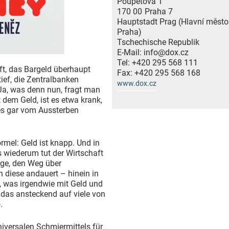
Poupětova 1
170 00
Praha 7
Hauptstadt Prag (Hlavní město
Praha)
Tschechische Republik
E-Mail:
info@dox.cz
Tel:
+420 295 568 111
ft, das Bargeld überhaupt
Fax:
+420 295 568 168
ief, die Zentralbanken
www.dox.cz
 Ja, was denn nun, fragt man
 dem Geld, ist es etwa krank,
 es gar vom Aussterben
rmel: Geld ist knapp. Und in
wiederum tut der Wirtschaft
ge, den Weg über
 diese andauert – hinein in
m, was irgendwie mit Geld und
 das ansteckend auf viele von
.
niversalen Schmiermittels für