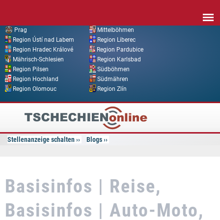
Direkt zum Inhalt
Prag
Mittelböhmen
Region Ústí nad Labem
Region Liberec
Region Hradec Králové
Region Pardubice
Mährisch-Schlesien
Region Karlsbad
Region Pilsen
Südböhmen
Region Hochland
Südmähren
Region Olomouc
Region Zlín
Tschechien
Online
Stellenanzeige schalten
Blogs
Basisinfos | Reise,
Basisinfos | Auto-Moto,