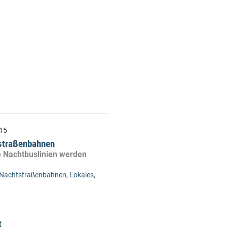
15
tstraßenbahnen
te Nachtbuslinien werden
Nachtstraßenbahnen
,
Lokales
,
t