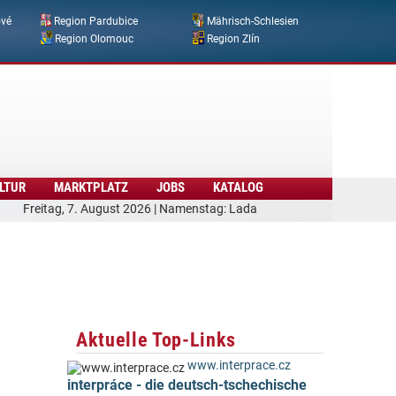
ové
Region Pardubice
Mährisch-Schlesien
Region Olomouc
Region Zlín
LTUR
MARKTPLATZ
JOBS
KATALOG
Freitag, 7. August 2026 | Namenstag: Lada
Aktuelle Top-Links
www.interprace.cz
interpráce - die deutsch-tschechische