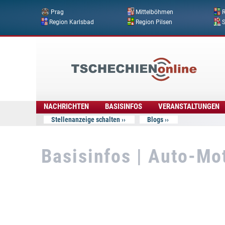
Prag
Mittelböhmen
R
Region Karlsbad
Region Pilsen
Tschechien
Online
NACHRICHTEN
BASISINFOS
VERANSTALTUNGEN
Stellenanzeige schalten
Blogs
Basisinfos | Auto-Mo