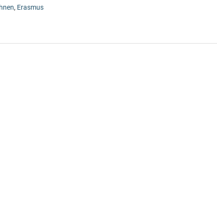
hnen
,
Erasmus