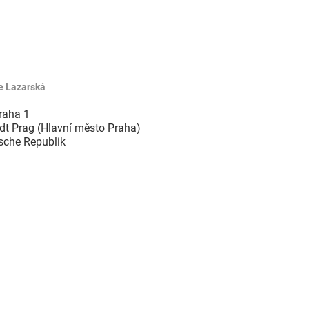
e Lazarská
raha 1
dt Prag (Hlavní město Praha)
sche Republik