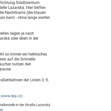
 Richtung Stadtzentrum
elle Lazarská. Hier treffen
alle Nachttrams (die blauen
d man kann - ohne lange warten
llen liegen je nach
arská oder eben in der
eht so immer ein hektisches
ren auf die Schnelle
Raucher nutzen den
hpause.
raßenbahnen der Linien 3, 9,
n (www.dpp.cz)
altestelle in der Straße Lazarská
en