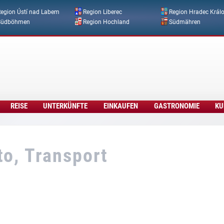
Direkt zum Inhalt
egion Ústí nad Labem
Region Liberec
Region Hradec Král
Südböhmen
Region Hochland
Südmähren
REISE
UNTERKÜNFTE
EINKAUFEN
GASTRONOMIE
KU
to, Transport