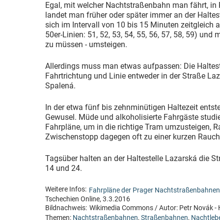
Egal, mit welcher Nachtstraßenbahn man fährt, in
landet man früher oder später immer an der Haltest
sich im Intervall von 10 bis 15 Minuten zeitgleich 
50er-Linien: 51, 52, 53, 54, 55, 56, 57, 58, 59) un
zu müssen - umsteigen.
Allerdings muss man etwas aufpassen: Die Halteste
Fahrtrichtung und Linie entweder in der Straße Laz
Spalená.
In der etwa fünf bis zehnminütigen Haltezeit entst
Gewusel. Müde und alkoholisierte Fahrgäste studie
Fahrpläne, um in die richtige Tram umzusteigen, 
Zwischenstopp dagegen oft zu einer kurzen Rauc
Tagsüber halten an der Haltestelle Lazarská die St
14 und 24.
Weitere Infos:
Fahrpläne der Prager Nachtstraßenbahne
Tschechien Online, 3.3.2016
Bildnachweis:
Wikimedia Commons / Autor: Petr Novák - H
Themen:
Nachtstraßenbahnen
,
Straßenbahnen
,
Nachtleb