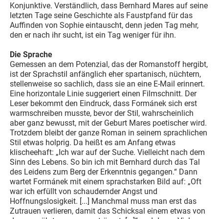
Konjunktive. Verständlich, dass Bernhard Mares auf seine
letzten Tage seine Geschichte als Faustpfand für das
Auffinden von Sophie eintauscht, denn jeden Tag mehr,
den er nach ihr sucht, ist ein Tag weniger für ihn.
Die Sprache
Gemessen an dem Potenzial, das der Romanstoff hergibt,
ist der Sprachstil anfänglich eher spartanisch, nüchtern,
stellenweise so sachlich, dass sie an eine E-Mail erinnert.
Eine horizontale Linie suggeriert einen Filmschnitt. Der
Leser bekommt den Eindruck, dass Formánek sich erst
warmschreiben musste, bevor der Stil, wahrscheinlich
aber ganz bewusst, mit der Geburt Mares poetischer wird.
Trotzdem bleibt der ganze Roman in seinem sprachlichen
Stil etwas holprig. Da heißt es am Anfang etwas
klischeehaft: „Ich war auf der Suche. Vielleicht nach dem
Sinn des Lebens. So bin ich mit Bernhard durch das Tal
des Leidens zum Berg der Erkenntnis gegangen.“ Dann
wartet Formánek mit einem sprachstarken Bild auf: „Oft
war ich erfüllt von schaudernder Angst und
Hoffnungslosigkeit. [...] Manchmal muss man erst das
Zutrauen verlieren, damit das Schicksal einem etwas von