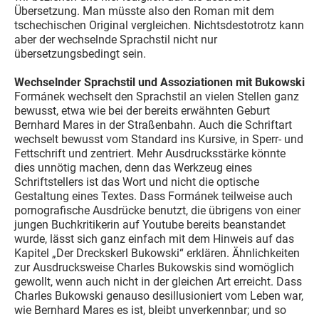
Übersetzung. Man müsste also den Roman mit dem
tschechischen Original vergleichen. Nichtsdestotrotz kann
aber der wechselnde Sprachstil nicht nur
übersetzungsbedingt sein.
Wechselnder Sprachstil und Assoziationen mit Bukowski
Formánek wechselt den Sprachstil an vielen Stellen ganz
bewusst, etwa wie bei der bereits erwähnten Geburt
Bernhard Mares in der Straßenbahn. Auch die Schriftart
wechselt bewusst vom Standard ins Kursive, in Sperr- und
Fettschrift und zentriert. Mehr Ausdrucksstärke könnte
dies unnötig machen, denn das Werkzeug eines
Schriftstellers ist das Wort und nicht die optische
Gestaltung eines Textes. Dass Formánek teilweise auch
pornografische Ausdrücke benutzt, die übrigens von einer
jungen Buchkritikerin auf Youtube bereits beanstandet
wurde, lässt sich ganz einfach mit dem Hinweis auf das
Kapitel „Der Dreckskerl Bukowski“ erklären. Ähnlichkeiten
zur Ausdrucksweise Charles Bukowskis sind womöglich
gewollt, wenn auch nicht in der gleichen Art erreicht. Dass
Charles Bukowski genauso desillusioniert vom Leben war,
wie Bernhard Mares es ist, bleibt unverkennbar; und so