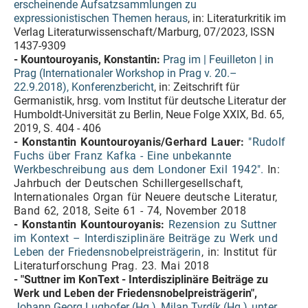
erscheinende Aufsatzsammlungen zu
expressionistischen Themen heraus
, in: Literaturkritik im
Verlag Literaturwissenschaft/Marburg, 07/2023, ISSN
1437-9309
- Kountouroyanis, Konstantin:
Prag im | Feuilleton | in
Prag (Internationaler Workshop in Prag v. 20.–
22.9.2018), Konferenzbericht
, in: Zeitschrift für
Germanistik, hrsg. vom Institut für deutsche Literatur der
Humboldt-Universität zu Berlin, Neue Folge XXIX, Bd. 65,
2019, S. 404 - 406
- Konstantin Kountouroyanis/Gerhard Lauer:
"Rudolf
Fuchs über Franz Kafka - Eine unbekannte
Werkbeschreibung aus dem Londoner Exil 1942".
In:
Jahrbuch der Deutschen Schillergesellschaft,
Internationales Organ für Neuere deutsche Literatur,
Band 62, 2018, Seite 61 - 74, November 2018
- Konstantin Kountouroyanis:
Rezension zu Suttner
im Kontext – Interdisziplinäre Beiträge zu Werk und
Leben der Friedensnobelpreisträgerin
, in: Institut für
Literaturforschung Prag. 23. Mai 2018
- "Suttner im KonText - Interdisziplinäre Beiträge zu
Werk und Leben der Friedensnobelpreisträgerin",
Johann Georg Lughofer (Hg.), Milan Tvrdík (Hg.)
unter