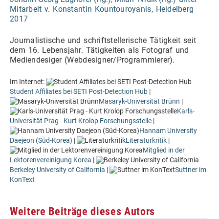
Mitarbeit v. Konstantin Kountouroyanis, Heidelberg
2017
Journalistische und s
chriftstellerische Tätigkeit seit
dem 16. Lebensjahr. Tätigkeiten als Fotograf und
Mediendesiger (Webdesigner/Programmierer).
Im Internet:
Student Affiliates bei SETI Post-Detection Hub
|
Masaryk-Universität Brünn
|
Karls-
Universität Prag - Kurt Krolop Forschungsstelle
|
Hannam University
Daejeon (Süd-Korea)
|
Literaturkritik
|
Mitglied in der
Lektorenvereinigung Korea
|
Berkeley University of California
|
Suttner im
KonText
Weitere Beiträge dieses Autors