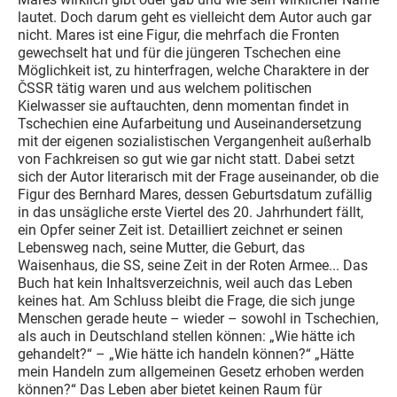
lautet. Doch darum geht es vielleicht dem Autor auch gar
nicht. Mares ist eine Figur, die mehrfach die Fronten
gewechselt hat und für die jüngeren Tschechen eine
Möglichkeit ist, zu hinterfragen, welche Charaktere in der
ČSSR tätig waren und aus welchem politischen
Kielwasser sie auftauchten, denn momentan findet in
Tschechien eine Aufarbeitung und Auseinandersetzung
mit der eigenen sozialistischen Vergangenheit außerhalb
von Fachkreisen so gut wie gar nicht statt. Dabei setzt
sich der Autor literarisch mit der Frage auseinander, ob die
Figur des Bernhard Mares, dessen Geburtsdatum zufällig
in das unsägliche erste Viertel des 20. Jahrhundert fällt,
ein Opfer seiner Zeit ist. Detailliert zeichnet er seinen
Lebensweg nach, seine Mutter, die Geburt, das
Waisenhaus, die SS, seine Zeit in der Roten Armee... Das
Buch hat kein Inhaltsverzeichnis, weil auch das Leben
keines hat. Am Schluss bleibt die Frage, die sich junge
Menschen gerade heute – wieder – sowohl in Tschechien,
als auch in Deutschland stellen können: „Wie hätte ich
gehandelt?“ – „Wie hätte ich handeln können?“ „Hätte
mein Handeln zum allgemeinen Gesetz erhoben werden
können?“ Das Leben aber bietet keinen Raum für