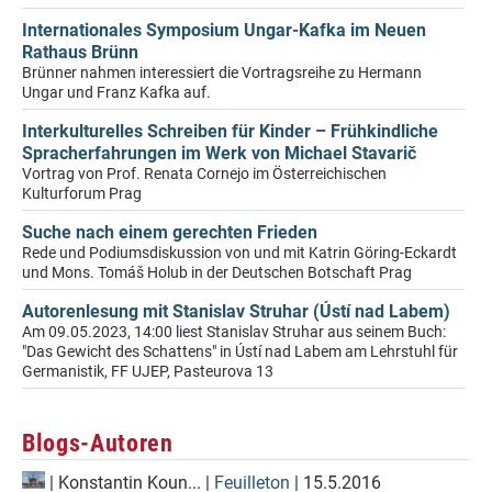
Internationales Symposium Ungar-Kafka im Neuen
Rathaus Brünn
Brünner nahmen interessiert die Vortragsreihe zu Hermann
Ungar und Franz Kafka auf.
Interkulturelles Schreiben für Kinder – Frühkindliche
Spracherfahrungen im Werk von Michael Stavarič
Vortrag von Prof. Renata Cornejo im Österreichischen
Kulturforum Prag
Suche nach einem gerechten Frieden
Rede und Podiumsdiskussion von und mit Katrin Göring-Eckardt
und Mons. Tomáš Holub in der Deutschen Botschaft Prag
Autorenlesung mit Stanislav Struhar (Ústí nad Labem)
Am 09.05.2023, 14:00 liest Stanislav Struhar aus seinem Buch:
"Das Gewicht des Schattens" in Ústí nad Labem am Lehrstuhl für
Germanistik, FF UJEP, Pasteurova 13
Blogs-Autoren
|
Konstantin Koun...
|
Feuilleton
| 15.5.2016