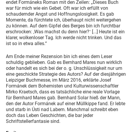
endet Formáneks Roman mit den Zeilen: „Dieses Buch
war für mich wie ein Gebet. Oft war ich erfüllt von
schaudernder Angst und Hoffnungslosigkeit. Es gab
Momente, da fürchtete ich, überhaupt nicht weitergehen
zu können. Auf dem Gipfel des Berges bin ich furchtbar
erschrocken: ‚Was machst du denn hier?‛ [...] Heute ist ein
klarer, wolkenloser Tag. Ich werde nicht trinken. Und das
ist so in etwa alles.“
Am Ende meiner Rezension bin ich eines dem Leser
schuldig geblieben. Gab es Bernhard Mares nun wirklich
oder handelt es sich bei der o. g. Unschlüssigkeit nur um
eine geschickte Strategie des Autors? Auf der diesjährigen
Leipziger Buchmesse, im März 2016, erklärte Josef
Formánek dem Bohemisten und Kulturwissenschaftler
Mirko Kraetsch, dass es tatsächliche eine reale Vorlage
für Bernhard Mares gab. Bernhard Solar hieß der Mann,
den der Autor Formánek auf einer Müllkippe fand. Er lebte
und starb in Ústi nad Labem. Manchmal schreibt eben
doch das Leben Geschichten, die bar jeder
Schriftstellerfantasie sind.