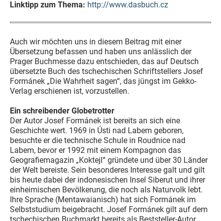
Linktipp zum Thema:
http://www.dasbuch.cz
Auch wir möchten uns in diesem Beitrag mit einer
Übersetzung befassen und haben uns anlässlich der
Prager Buchmesse dazu entschieden, das auf Deutsch
übersetzte Buch des tschechischen Schriftstellers Josef
Formánek „Die Wahrheit sagen“, das jüngst im Gekko-
Verlag erschienen ist, vorzustellen.
Ein schreibender Globetrotter
Der Autor Josef Formánek ist bereits an sich eine
Geschichte wert. 1969 in Ústi nad Labem geboren,
besuchte er die technische Schule in Roudnice nad
Labem, bevor er 1992 mit einem Kompagnon das
Geografiemagazin „Koktejl“ gründete und über 30 Länder
der Welt bereiste. Sein besonderes Interesse galt und gilt
bis heute dabei der indonesischen Insel Siberut und ihrer
einheimischen Bevölkerung, die noch als Naturvolk lebt.
Ihre Sprache (Mentawaianisch) hat sich Formánek im
Selbststudium beigebracht. Josef Formánek gilt auf dem
tschechischen Buchmarkt bereits als Beststeller-Autor.