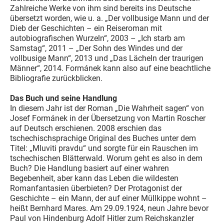
Zahlreiche Werke von ihm sind bereits ins Deutsche
übersetzt worden, wie u. a. „Der vollbusige Mann und der
Dieb der Geschichten – ein Reiseroman mit
autobiografischen Wurzeln“, 2003 – „Ich starb am
Samstag“, 2011 – „Der Sohn des Windes und der
vollbusige Mann“, 2013 und „Das Lächeln der traurigen
Männer“, 2014. Formánek kann also auf eine beachtliche
Bibliografie zurückblicken.
Das Buch und seine Handlung
In diesem Jahr ist der Roman „Die Wahrheit sagen“ von
Josef Formánek in der Übersetzung von Martin Roscher
auf Deutsch erschienen. 2008 erschien das
tschechischsprachige Original des Buches unter dem
Titel: „Mluviti pravdu“ und sorgte für ein Rauschen im
tschechischen Blätterwald. Worum geht es also in dem
Buch? Die Handlung basiert auf einer wahren
Begebenheit, aber kann das Leben die wildesten
Romanfantasien überbieten? Der Protagonist der
Geschichte – ein Mann, der auf einer Müllkippe wohnt –
heißt Bernhard Mares. Am 29.09.1924, neun Jahre bevor
Paul von Hindenburg Adolf Hitler zum Reichskanzler