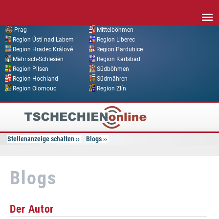
Direkt zum Inhalt
Prag
Mittelböhmen
Region Ústí nad Labem
Region Liberec
Region Hradec Králové
Region Pardubice
Mährisch-Schlesien
Region Karlsbad
Region Pilsen
Südböhmen
Region Hochland
Südmähren
Region Olomouc
Region Zlín
Tschechien
Online
Stellenanzeige schalten
Blogs
Blogs
Der Autor