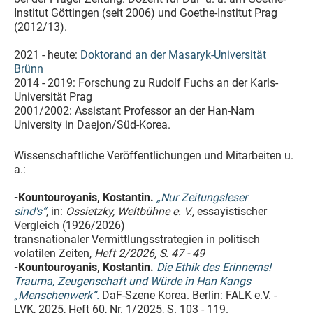
Institut Göttingen (seit 2006) und Goethe-Institut Prag
(2012/13).
2021 - heute:
Doktorand an der Masaryk-Universität
Brünn
2014 - 2019: Forschung zu Rudolf Fuchs an der Karls-
Universität Prag
2001/2002: Assistant Professor an der Han-Nam
University in Daejon/Süd-Korea.
Wissenschaftliche Veröffentlichungen und Mitarbeiten u.
a.:
-Kountouroyanis, Kostantin.
„Nur Zeitungsleser
sind's“
, in:
Ossietzky, Weltbühne e. V.,
essayistischer
Vergleich (1926/2026)
transnationaler Vermittlungsstrategien in politisch
volatilen Zeiten,
Heft 2/2026, S. 47 - 49
-Kountouroyanis, Kostantin.
Die Ethik des Erinnerns!
Trauma, Zeugenschaft und Würde in Han Kangs
„Menschenwerk“.
DaF-Szene Korea. Berlin: FALK e.V. -
LVK, 2025, Heft 60, Nr. 1/2025, S. 103 - 119.