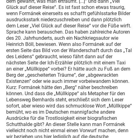
dem gewährt, was man erträumt. [...]“ und dann „Viel
Glück auf dieser Reise“. Es ist fast schon etwas traurig,
wenn Formánek einerseits es schafft gefühlsstarke Bilder
ausdrucksstark niederzuschreiben und dann plötzlich
dem Leser „Viel Glück auf dieser Reise“ vor die Füße wirft.
Sprache kann berauschen. Das haben zahlreiche Autoren
des 20. Jahrhunderts, auch ein Nachkriegsautor wie
Heinrich Böll, bewiesen. Wenn also Formánek auf der
ersten Seite das Bild von der Wanderschaft durch das „Tal
des Leidens“ gebraucht, wieso fährt dann auf der
nächsten Seite der Ich-Erzähler plötzlich mit einem Taxi
an einer „Müllkippe“ vorbei? Er hätte auch zu Fuß an dem
Berg der „gescheiterten Träume“, der „abgewrackten
Existenzen“ oder wie auch immer vorbeiwandern können.
Kurz: Formánek hätte den „Berg“ näher beschreiben
können. Und dass die „Müllkippe“ als Metapher für den
Lebensweg Bernhards steht, erschließt sich dem Leser
sofort, aber wieso wird das schmucklose Wort „Müllkippe“
bemüht, wo es im Deutschen mannigfache andere
Ausdrücke für die Trostlosigkeit einer biografischen
Schutthalde gibt? An dieser Stelle kann man Formánek
vielleicht noch nicht einmal einen Vorwurf machen, denn
wir beziehen uns hier lediglich auf die deutsche