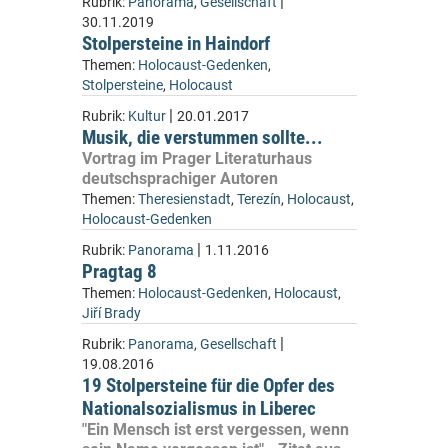
|
Rubrik:
Panorama
,
Gesellschaft
30.11.2019
Stolpersteine in Haindorf
Themen:
Holocaust-Gedenken
,
Stolpersteine
,
Holocaust
|
Rubrik:
Kultur
20.01.2017
Musik, die verstummen sollte...
Vortrag im Prager Literaturhaus
deutschsprachiger Autoren
Themen:
Theresienstadt
,
Terezín
,
Holocaust
,
Holocaust-Gedenken
|
Rubrik:
Panorama
1.11.2016
Pragtag 8
Themen:
Holocaust-Gedenken
,
Holocaust
,
Jiří Brady
|
Rubrik:
Panorama
,
Gesellschaft
19.08.2016
19 Stolpersteine für die Opfer des
Nationalsozialismus in Liberec
"Ein Mensch ist erst vergessen, wenn