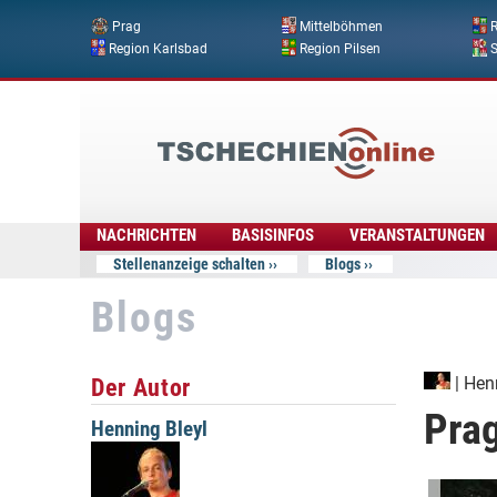
Prag
Mittelböhmen
R
Region Karlsbad
Region Pilsen
Tschechien
Online
NACHRICHTEN
BASISINFOS
VERANSTALTUNGEN
Stellenanzeige schalten
Blogs
Blogs
Der Autor
|
Henn
Pra
Henning Bleyl