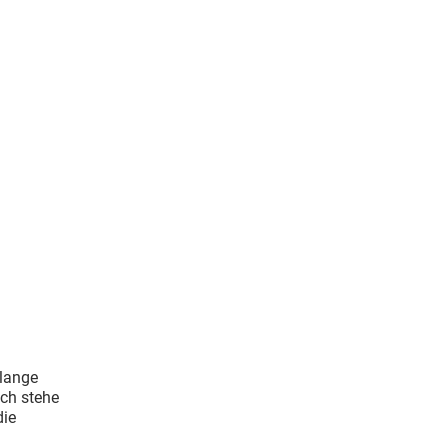
 lange
Ich stehe
die