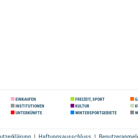
EINKAUFEN
FREIZEIT, SPORT
G
INSTITUTIONEN
KULTUR
K
UNTERKÜNFTE
WINTERSPORTGEBIETE
W
utzerklärung
Haftungsausschluss
Benutzeranmel