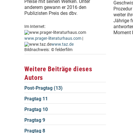
Preise mit seinen Werken. Unter
Geschwist
anderem gewann er 2016 den
Prozedur 
Publizisten Preis des dbv.
weiter ih
Jährige f
antworten
Im Internet:
Moment b
www.prager-literaturhaus.com
|
www.taz.de
Bildnachweis:
© felderfilm
Weitere Beiträge dieses
Autors
Post-Pragtag (13)
Pragtag 11
Pragtag 10
Pragtag 9
Pragtag 8