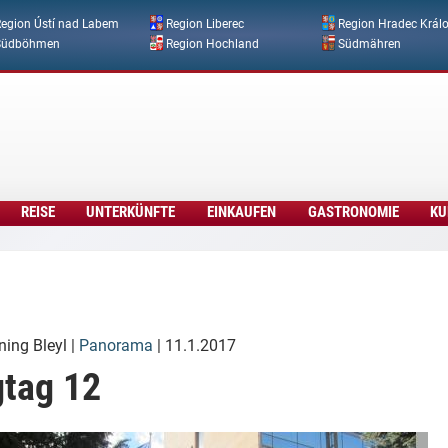
Direkt zum Inhalt
egion Ústí nad Labem
Region Liberec
Region Hradec Král
Südböhmen
Region Hochland
Südmähren
REISE
UNTERKÜNFTE
EINKAUFEN
GASTRONOMIE
KU
ing Bleyl
|
Panorama
| 11.1.2017
gtag 12