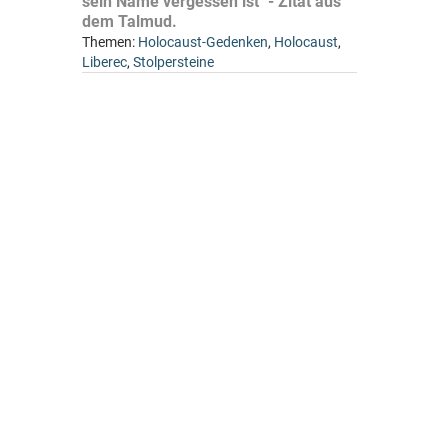
sein Name vergessen ist" - Zitat aus
dem Talmud.
Themen:
Holocaust-Gedenken
,
Holocaust
,
Liberec
,
Stolpersteine