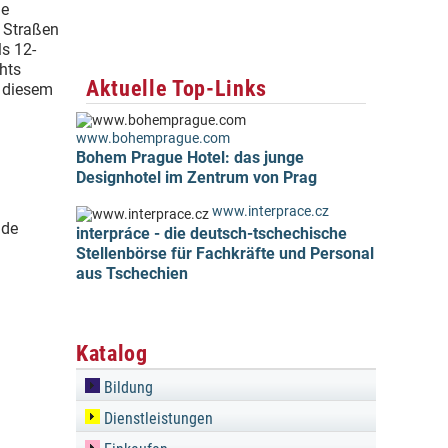
ie
i Straßen
s 12-
chts
Aktuelle Top-Links
n diesem
www.bohemprague.com
Bohem Prague Hotel: das junge
Designhotel im Zentrum von Prag
www.interprace.cz
.de
interpráce - die deutsch-tschechische
Stellenbörse für Fachkräfte und Personal
aus Tschechien
Katalog
Bildung
Dienstleistungen