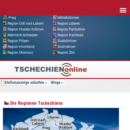
Direkt zum Inhalt
Prag
Mittelböhmen
Region Ústí nad Labem
Region Liberec
Region Hradec Králové
Region Pardubice
Mährisch-Schlesien
Region Karlsbad
Region Pilsen
Südböhmen
Region Hochland
Südmähren
Region Olomouc
Region Zlín
Tschechien
Online
Stellenanzeige schalten
Blogs
Die Regionen Tschechiens