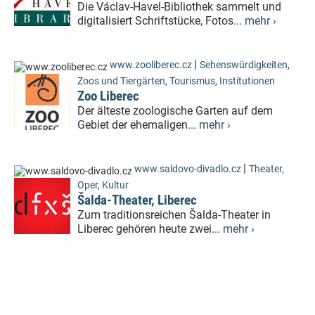
Die Václav-Havel-Bibliothek sammelt und
digitalisiert Schriftstücke, Fotos...
mehr ›
|
www.zooliberec.cz
Sehenswürdigkeiten
,
Zoos und Tiergärten
,
Tourismus
,
Institutionen
Zoo Liberec
Der älteste zoologische Garten auf dem
Gebiet der ehemaligen...
mehr ›
|
www.saldovo-divadlo.cz
Theater,
Oper
,
Kultur
Šalda-Theater, Liberec
Zum traditionsreichen Šalda-Theater in
Liberec gehören heute zwei...
mehr ›