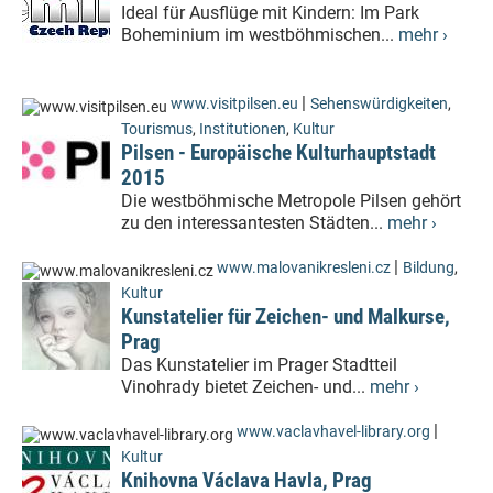
Ideal für Ausflüge mit Kindern: Im Park
Boheminium im westböhmischen...
mehr ›
|
www.visitpilsen.eu
Sehenswürdigkeiten
,
Tourismus
,
Institutionen
,
Kultur
Pilsen - Europäische Kulturhauptstadt
2015
Die westböhmische Metropole Pilsen gehört
zu den interessantesten Städten...
mehr ›
|
www.malovanikresleni.cz
Bildung
,
Kultur
Kunstatelier für Zeichen- und Malkurse,
Prag
Das Kunstatelier im Prager Stadtteil
Vinohrady bietet Zeichen- und...
mehr ›
|
www.vaclavhavel-library.org
Kultur
Knihovna Václava Havla, Prag