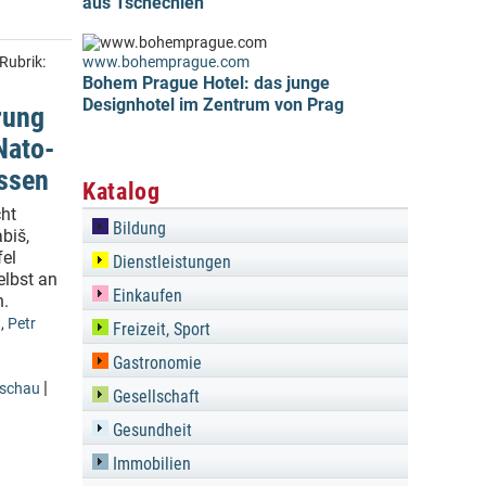
aus Tschechien
Rubrik:
www.bohemprague.com
Bohem Prague Hotel: das junge
Designhotel im Zentrum von Prag
rung
Nato-
assen
Katalog
ht
Bildung
biš,
fel
Dienstleistungen
elbst an
Einkaufen
n.
t
,
Petr
Freizeit, Sport
Gastronomie
|
eschau
Gesellschaft
Gesundheit
Immobilien