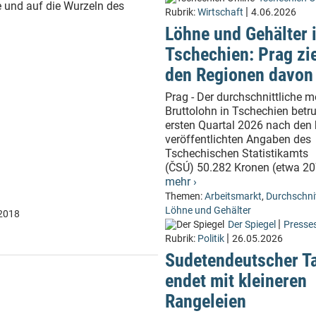
und auf die Wurzeln des
|
Rubrik:
Wirtschaft
4.06.2026
Löhne und Gehälter 
Tschechien: Prag zi
den Regionen davon
Prag - Der durchschnittliche m
Bruttolohn in Tschechien betr
ersten Quartal 2026 nach den
veröffentlichten Angaben des
Tschechischen Statistikamts
(ČSÚ) 50.282 Kronen (etwa 207
mehr ›
Themen:
Arbeitsmarkt
,
Durchschni
Löhne und Gehälter
.2018
|
Der Spiegel
Presse
|
Rubrik:
Politik
26.05.2026
Sudetendeutscher T
endet mit kleineren
Rangeleien