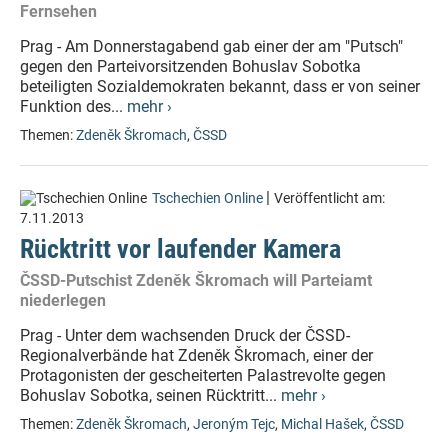
Fernsehen
Prag - Am Donnerstagabend gab einer der am "Putsch"
gegen den Parteivorsitzenden Bohuslav Sobotka
beteiligten Sozialdemokraten bekannt, dass er von seiner
Funktion des...
mehr ›
Themen:
Zdeněk Škromach
,
ČSSD
|
Tschechien Online
Veröffentlicht am:
7.11.2013
Rücktritt vor laufender Kamera
ČSSD-Putschist Zdeněk Škromach will Parteiamt
niederlegen
Prag - Unter dem wachsenden Druck der ČSSD-
Regionalverbände hat Zdeněk Škromach, einer der
Protagonisten der gescheiterten Palastrevolte gegen
Bohuslav Sobotka, seinen Rücktritt...
mehr ›
Themen:
Zdeněk Škromach
,
Jeroným Tejc
,
Michal Hašek
,
ČSSD