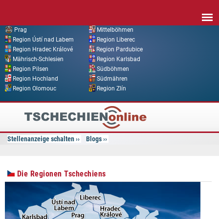
Direkt zum Inhalt
Prag
Mittelböhmen
Region Ústí nad Labem
Region Liberec
Region Hradec Králové
Region Pardubice
Mährisch-Schlesien
Region Karlsbad
Region Pilsen
Südböhmen
Region Hochland
Südmähren
Region Olomouc
Region Zlín
Tschechien
Online
Stellenanzeige schalten
Blogs
Die Regionen Tschechiens