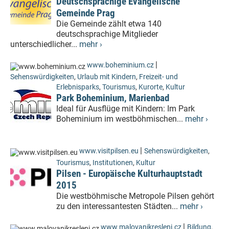
Deutschsprachige Evangelische
Gemeinde Prag
Die Gemeinde zählt etwa 140
deutschsprachige Mitglieder
unterschiedlicher...
mehr ›
|
www.boheminium.cz
Sehenswürdigkeiten
,
Urlaub mit Kindern
,
Freizeit- und
Erlebnisparks
,
Tourismus
,
Kurorte
,
Kultur
Park Boheminium, Marienbad
Ideal für Ausflüge mit Kindern: Im Park
Boheminium im westböhmischen...
mehr ›
|
www.visitpilsen.eu
Sehenswürdigkeiten
,
Tourismus
,
Institutionen
,
Kultur
Pilsen - Europäische Kulturhauptstadt
2015
Die westböhmische Metropole Pilsen gehört
zu den interessantesten Städten...
mehr ›
|
www.malovanikresleni.cz
Bildung
,