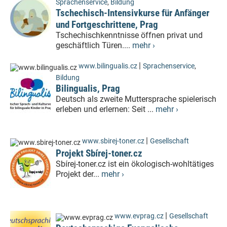
Sprachenservice
,
Bildung
Tschechisch-Intensivkurse für Anfänger
und Fortgeschrittene, Prag
Tschechischkenntnisse öffnen privat und
geschäftlich Türen....
mehr ›
|
www.bilingualis.cz
Sprachenservice
,
Bildung
Bilingualis, Prag
Deutsch als zweite Muttersprache spielerisch
erleben und erlernen: Seit ...
mehr ›
|
www.sbirej-toner.cz
Gesellschaft
Projekt Sbírej-toner.cz
Sbírej-toner.cz ist ein ökologisch-wohltätiges
Projekt der...
mehr ›
|
www.evprag.cz
Gesellschaft