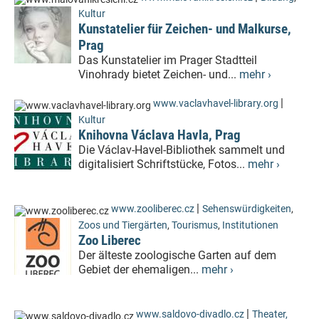
Kultur
Kunstatelier für Zeichen- und Malkurse,
Prag
Das Kunstatelier im Prager Stadtteil
Vinohrady bietet Zeichen- und...
mehr ›
|
www.vaclavhavel-library.org
Kultur
Knihovna Václava Havla, Prag
Die Václav-Havel-Bibliothek sammelt und
digitalisiert Schriftstücke, Fotos...
mehr ›
|
www.zooliberec.cz
Sehenswürdigkeiten
,
Zoos und Tiergärten
,
Tourismus
,
Institutionen
Zoo Liberec
Der älteste zoologische Garten auf dem
Gebiet der ehemaligen...
mehr ›
|
www.saldovo-divadlo.cz
Theater,