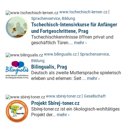
|
www.tschechisch-lernen.cz
Sprachenservice
,
Bildung
Tschechisch-Intensivkurse für Anfänger
und Fortgeschrittene, Prag
Tschechischkenntnisse öffnen privat und
geschäftlich Türen....
mehr ›
|
www.bilingualis.cz
Sprachenservice
,
Bildung
Bilingualis, Prag
Deutsch als zweite Muttersprache spielerisch
erleben und erlernen: Seit ...
mehr ›
|
www.sbirej-toner.cz
Gesellschaft
Projekt Sbírej-toner.cz
Sbírej-toner.cz ist ein ökologisch-wohltätiges
Projekt der...
mehr ›