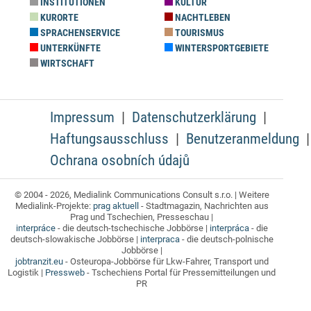
INSTITUTIONEN
KULTUR
KURORTE
NACHTLEBEN
SPRACHENSERVICE
TOURISMUS
UNTERKÜNFTE
WINTERSPORTGEBIETE
WIRTSCHAFT
Impressum
Datenschutzerklärung
Haftungsausschluss
Benutzeranmeldung
Ochrana osobních údajů
© 2004 - 2026, Medialink Communications Consult s.r.o. | Weitere
Medialink-Projekte:
prag aktuell
- Stadtmagazin, Nachrichten aus
Prag und Tschechien, Presseschau |
interpráce
- die deutsch-tschechische Jobbörse |
interpráca
- die
deutsch-slowakische Jobbörse |
interpraca
- die deutsch-polnische
Jobbörse |
jobtranzit.eu
- Osteuropa-Jobbörse für Lkw-Fahrer, Transport und
Logistik |
Pressweb
- Tschechiens Portal für Pressemitteilungen und
PR