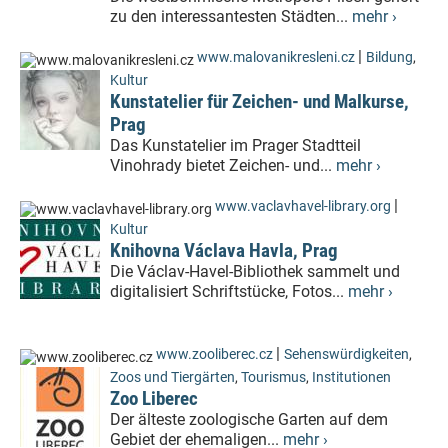
zu den interessantesten Städten...
mehr ›
|
www.malovanikresleni.cz
Bildung
,
Kultur
Kunstatelier für Zeichen- und Malkurse,
Prag
Das Kunstatelier im Prager Stadtteil
Vinohrady bietet Zeichen- und...
mehr ›
|
www.vaclavhavel-library.org
Kultur
Knihovna Václava Havla, Prag
Die Václav-Havel-Bibliothek sammelt und
digitalisiert Schriftstücke, Fotos...
mehr ›
|
www.zooliberec.cz
Sehenswürdigkeiten
,
Zoos und Tiergärten
,
Tourismus
,
Institutionen
Zoo Liberec
Der älteste zoologische Garten auf dem
Gebiet der ehemaligen...
mehr ›