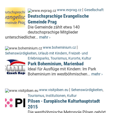
|
www.evprag.cz
Gesellschaft
Deutschsprachige Evangelische
Gemeinde Prag
Die Gemeinde zählt etwa 140
deutschsprachige Mitglieder
unterschiedlicher...
mehr ›
|
www.boheminium.cz
Sehenswürdigkeiten
,
Urlaub mit Kindern
,
Freizeit- und
Erlebnisparks
,
Tourismus
,
Kurorte
,
Kultur
Park Boheminium, Marienbad
Ideal für Ausflüge mit Kindern: Im Park
Boheminium im westböhmischen...
mehr ›
|
www.visitpilsen.eu
Sehenswürdigkeiten
,
Tourismus
,
Institutionen
,
Kultur
Pilsen - Europäische Kulturhauptstadt
2015
Die westböhmische Metropole Pilsen gehört