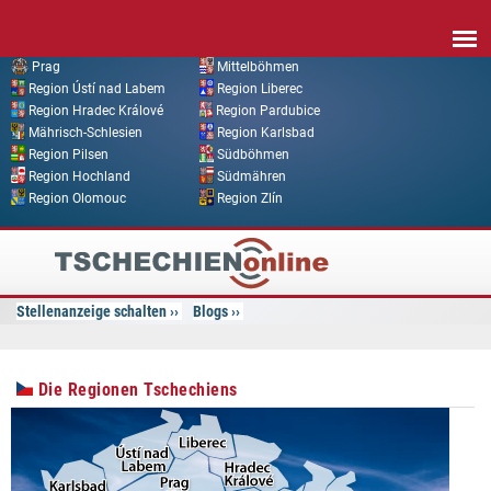
Direkt zum Inhalt
Prag
Mittelböhmen
Region Ústí nad Labem
Region Liberec
Region Hradec Králové
Region Pardubice
Mährisch-Schlesien
Region Karlsbad
Region Pilsen
Südböhmen
Region Hochland
Südmähren
Region Olomouc
Region Zlín
Tschechien
Online
Stellenanzeige schalten
Blogs
Die Regionen Tschechiens