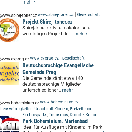
mehr ›
|
www.sbirej-toner.cz
Gesellschaft
Projekt Sbírej-toner.cz
Sbírej-toner.cz ist ein ökologisch-
wohltätiges Projekt der...
mehr ›
|
www.evprag.cz
Gesellschaft
Deutschsprachige Evangelische
Gemeinde Prag
Die Gemeinde zählt etwa 140
deutschsprachige Mitglieder
unterschiedlicher...
mehr ›
|
www.boheminium.cz
henswürdigkeiten
,
Urlaub mit Kindern
,
Freizeit- und
Erlebnisparks
,
Tourismus
,
Kurorte
,
Kultur
Park Boheminium, Marienbad
Ideal für Ausflüge mit Kindern: Im Park