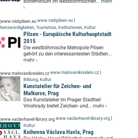
Boheminium im westböhmischen...
mehr
›
|
www.visitpilsen.eu
henswürdigkeiten
,
Tourismus
,
Institutionen
,
Kultur
Pilsen - Europäische Kulturhauptstadt
2015
Die westböhmische Metropole Pilsen
gehört zu den interessantesten Städten...
mehr ›
|
www.malovanikresleni.cz
Bildung
,
Kultur
Kunstatelier für Zeichen- und
Malkurse, Prag
Das Kunstatelier im Prager Stadtteil
Vinohrady bietet Zeichen- und...
mehr ›
|
www.vaclavhavel-library.org
Kultur
Knihovna Václava Havla, Prag