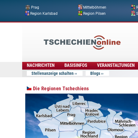
Prag
Mittelböhmen
R
Region Karlsbad
Region Pilsen
Tschechien
Online
NACHRICHTEN
BASISINFOS
VERANSTALTUNGEN
Stellenanzeige schalten
Blogs
Die Regionen Tschechiens