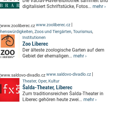
Die Václav-Havel-Bibliothek sammelt und
digitalisiert Schriftstücke, Fotos...
mehr ›
|
www.zooliberec.cz
henswürdigkeiten
,
Zoos und Tiergärten
,
Tourismus
,
Institutionen
Zoo Liberec
Der älteste zoologische Garten auf dem
Gebiet der ehemaligen...
mehr ›
|
www.saldovo-divadlo.cz
Theater, Oper
,
Kultur
Šalda-Theater, Liberec
Zum traditionsreichen Šalda-Theater in
Liberec gehören heute zwei...
mehr ›