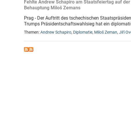
Fehlte Andrew Schapiro am Staatsfeiertag auf der 
Behauptung Miloš Zemans
Prag - Der Auftritt des tschechischen Staatspräsi
Trumps Präsidentschaftswahlsieg hat ein diplomati
Themen:
Andrew Schapiro
,
Diplomatie
,
Miloš Zeman
,
Jiří O