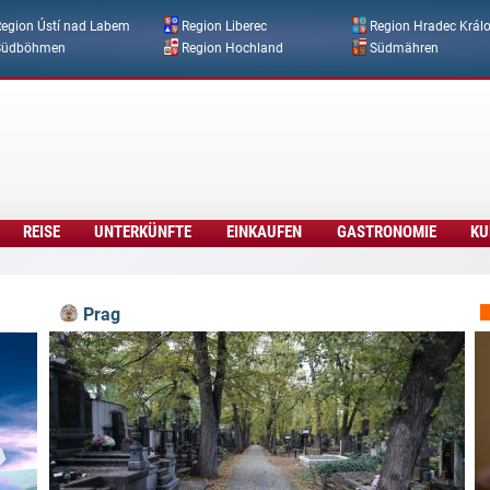
Direkt zum Inhalt
egion Ústí nad Labem
Region Liberec
Region Hradec Král
Südböhmen
Region Hochland
Südmähren
REISE
UNTERKÜNFTE
EINKAUFEN
GASTRONOMIE
KU
Prag