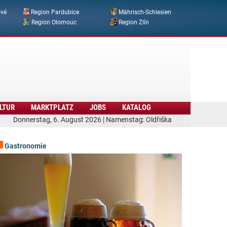
ové
Region Pardubice
Mährisch-Schlesien
Region Olomouc
Region Zlín
LTUR
MARKTPLATZ
JOBS
KATALOG
Donnerstag, 6. August 2026 | Namenstag: Oldřiška
Gastronomie