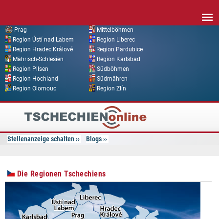
Direkt zum Inhalt
Prag
Mittelböhmen
Region Ústí nad Labem
Region Liberec
Region Hradec Králové
Region Pardubice
Mährisch-Schlesien
Region Karlsbad
Region Pilsen
Südböhmen
Region Hochland
Südmähren
Region Olomouc
Region Zlín
Tschechien
Online
Stellenanzeige schalten
Blogs
Die Regionen Tschechiens