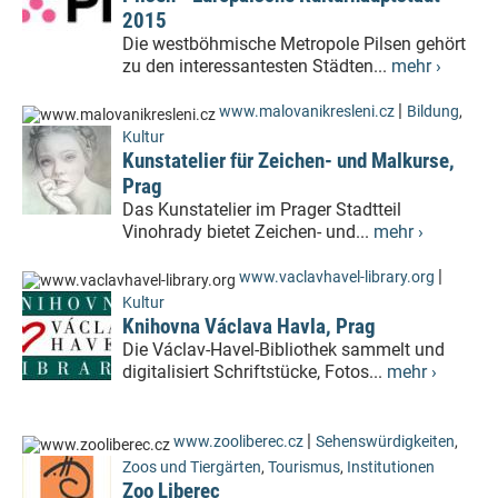
2015
Die westböhmische Metropole Pilsen gehört
zu den interessantesten Städten...
mehr ›
|
www.malovanikresleni.cz
Bildung
,
Kultur
Kunstatelier für Zeichen- und Malkurse,
Prag
Das Kunstatelier im Prager Stadtteil
Vinohrady bietet Zeichen- und...
mehr ›
|
www.vaclavhavel-library.org
Kultur
Knihovna Václava Havla, Prag
Die Václav-Havel-Bibliothek sammelt und
digitalisiert Schriftstücke, Fotos...
mehr ›
|
www.zooliberec.cz
Sehenswürdigkeiten
,
Zoos und Tiergärten
,
Tourismus
,
Institutionen
Zoo Liberec