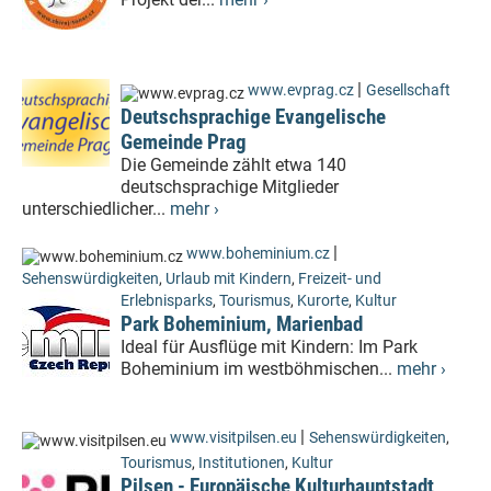
|
www.evprag.cz
Gesellschaft
Deutschsprachige Evangelische
Gemeinde Prag
Die Gemeinde zählt etwa 140
deutschsprachige Mitglieder
unterschiedlicher...
mehr ›
|
www.boheminium.cz
Sehenswürdigkeiten
,
Urlaub mit Kindern
,
Freizeit- und
Erlebnisparks
,
Tourismus
,
Kurorte
,
Kultur
Park Boheminium, Marienbad
Ideal für Ausflüge mit Kindern: Im Park
Boheminium im westböhmischen...
mehr ›
|
www.visitpilsen.eu
Sehenswürdigkeiten
,
Tourismus
,
Institutionen
,
Kultur
Pilsen - Europäische Kulturhauptstadt