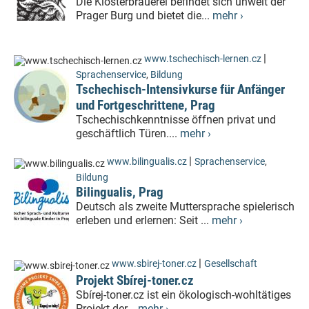
Die Klosterbrauerei befindet sich unweit der
Prager Burg und bietet die...
mehr ›
|
www.tschechisch-lernen.cz
Sprachenservice
,
Bildung
Tschechisch-Intensivkurse für Anfänger
und Fortgeschrittene, Prag
Tschechischkenntnisse öffnen privat und
geschäftlich Türen....
mehr ›
|
www.bilingualis.cz
Sprachenservice
,
Bildung
Bilingualis, Prag
Deutsch als zweite Muttersprache spielerisch
erleben und erlernen: Seit ...
mehr ›
|
www.sbirej-toner.cz
Gesellschaft
Projekt Sbírej-toner.cz
Sbírej-toner.cz ist ein ökologisch-wohltätiges
Projekt der...
mehr ›