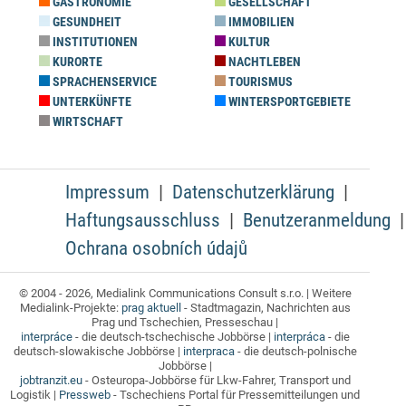
GASTRONOMIE
GESELLSCHAFT
GESUNDHEIT
IMMOBILIEN
INSTITUTIONEN
KULTUR
KURORTE
NACHTLEBEN
SPRACHENSERVICE
TOURISMUS
UNTERKÜNFTE
WINTERSPORTGEBIETE
WIRTSCHAFT
Impressum
Datenschutzerklärung
Haftungsausschluss
Benutzeranmeldung
Ochrana osobních údajů
© 2004 - 2026, Medialink Communications Consult s.r.o. | Weitere
Medialink-Projekte:
prag aktuell
- Stadtmagazin, Nachrichten aus
Prag und Tschechien, Presseschau |
interpráce
- die deutsch-tschechische Jobbörse |
interpráca
- die
deutsch-slowakische Jobbörse |
interpraca
- die deutsch-polnische
Jobbörse |
jobtranzit.eu
- Osteuropa-Jobbörse für Lkw-Fahrer, Transport und
Logistik |
Pressweb
- Tschechiens Portal für Pressemitteilungen und