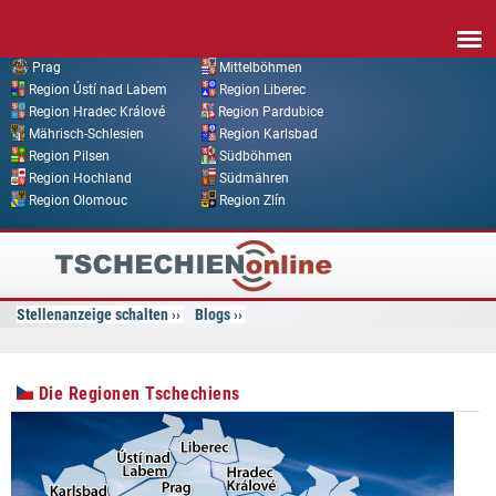
Direkt zum Inhalt
Prag
Mittelböhmen
Region Ústí nad Labem
Region Liberec
Region Hradec Králové
Region Pardubice
Mährisch-Schlesien
Region Karlsbad
Region Pilsen
Südböhmen
Region Hochland
Südmähren
Region Olomouc
Region Zlín
Tschechien
Online
Stellenanzeige schalten
Blogs
Die Regionen Tschechiens