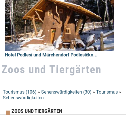
Hotel Podlesí und Märchendorf Podlesíčko...
Zoos und Tiergärten
Tourismus (106)
»
Sehenswürdigkeiten (30)
»
Tourismus
»
Sie sind hier
Sehenswürdigkeiten
ZOOS UND TIERGÄRTEN