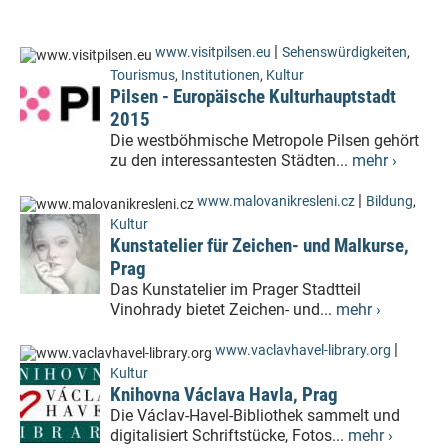
|
www.visitpilsen.eu
Sehenswürdigkeiten
,
Tourismus
,
Institutionen
,
Kultur
Pilsen - Europäische Kulturhauptstadt
2015
Die westböhmische Metropole Pilsen gehört
zu den interessantesten Städten...
mehr ›
|
www.malovanikresleni.cz
Bildung
,
Kultur
Kunstatelier für Zeichen- und Malkurse,
Prag
Das Kunstatelier im Prager Stadtteil
Vinohrady bietet Zeichen- und...
mehr ›
|
www.vaclavhavel-library.org
Kultur
Knihovna Václava Havla, Prag
Die Václav-Havel-Bibliothek sammelt und
digitalisiert Schriftstücke, Fotos...
mehr ›