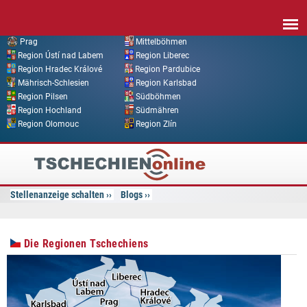
Direkt zum Inhalt
Prag
Mittelböhmen
Region Ústí nad Labem
Region Liberec
Region Hradec Králové
Region Pardubice
Mährisch-Schlesien
Region Karlsbad
Region Pilsen
Südböhmen
Region Hochland
Südmähren
Region Olomouc
Region Zlín
Tschechien
Online
Stellenanzeige schalten
Blogs
Die Regionen Tschechiens