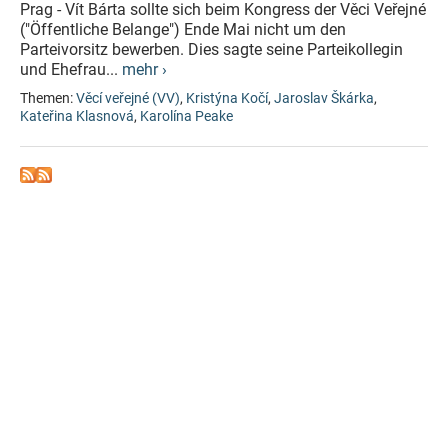
Prag - Vít Bárta sollte sich beim Kongress der Věci Veřejné
("Öffentliche Belange") Ende Mai nicht um den
Parteivorsitz bewerben. Dies sagte seine Parteikollegin
und Ehefrau...
mehr ›
Themen:
Věcí veřejné (VV)
,
Kristýna Kočí
,
Jaroslav Škárka
,
Kateřina Klasnová
,
Karolína Peake