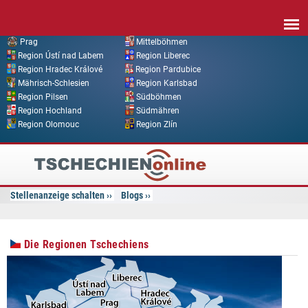
Direkt zum Inhalt
Prag
Mittelböhmen
Region Ústí nad Labem
Region Liberec
Region Hradec Králové
Region Pardubice
Mährisch-Schlesien
Region Karlsbad
Region Pilsen
Südböhmen
Region Hochland
Südmähren
Region Olomouc
Region Zlín
Tschechien
Online
Stellenanzeige schalten
Blogs
Die Regionen Tschechiens