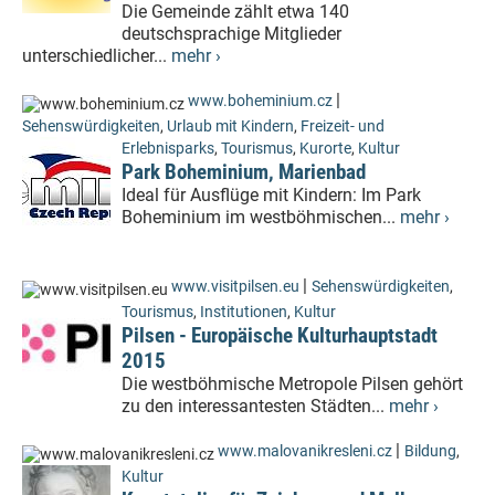
Die Gemeinde zählt etwa 140
deutschsprachige Mitglieder
unterschiedlicher...
mehr ›
|
www.boheminium.cz
Sehenswürdigkeiten
,
Urlaub mit Kindern
,
Freizeit- und
Erlebnisparks
,
Tourismus
,
Kurorte
,
Kultur
Park Boheminium, Marienbad
Ideal für Ausflüge mit Kindern: Im Park
Boheminium im westböhmischen...
mehr ›
|
www.visitpilsen.eu
Sehenswürdigkeiten
,
Tourismus
,
Institutionen
,
Kultur
Pilsen - Europäische Kulturhauptstadt
2015
Die westböhmische Metropole Pilsen gehört
zu den interessantesten Städten...
mehr ›
|
www.malovanikresleni.cz
Bildung
,
Kultur