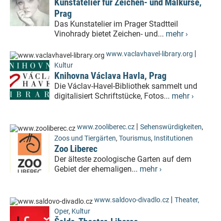
Kunstatelier für Zeichen- und Malkurse,
Prag
Das Kunstatelier im Prager Stadtteil
Vinohrady bietet Zeichen- und...
mehr ›
|
www.vaclavhavel-library.org
Kultur
Knihovna Václava Havla, Prag
Die Václav-Havel-Bibliothek sammelt und
digitalisiert Schriftstücke, Fotos...
mehr ›
|
www.zooliberec.cz
Sehenswürdigkeiten
,
Zoos und Tiergärten
,
Tourismus
,
Institutionen
Zoo Liberec
Der älteste zoologische Garten auf dem
Gebiet der ehemaligen...
mehr ›
|
www.saldovo-divadlo.cz
Theater,
Oper
,
Kultur