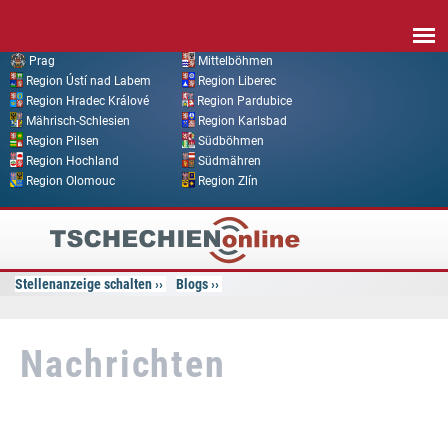
Direkt zum Inhalt
Prag
Mittelböhmen
Region Ústí nad Labem
Region Liberec
Region Hradec Králové
Region Pardubice
Mährisch-Schlesien
Region Karlsbad
Region Pilsen
Südböhmen
Region Hochland
Südmähren
Region Olomouc
Region Zlín
Tschechien
Online
Stellenanzeige schalten
Blogs
Nachrichten