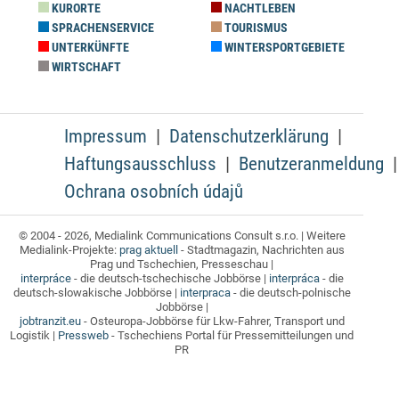
KURORTE
NACHTLEBEN
SPRACHENSERVICE
TOURISMUS
UNTERKÜNFTE
WINTERSPORTGEBIETE
WIRTSCHAFT
Impressum
Datenschutzerklärung
Haftungsausschluss
Benutzeranmeldung
Ochrana osobních údajů
© 2004 - 2026, Medialink Communications Consult s.r.o. | Weitere
Medialink-Projekte:
prag aktuell
- Stadtmagazin, Nachrichten aus
Prag und Tschechien, Presseschau |
interpráce
- die deutsch-tschechische Jobbörse |
interpráca
- die
deutsch-slowakische Jobbörse |
interpraca
- die deutsch-polnische
Jobbörse |
jobtranzit.eu
- Osteuropa-Jobbörse für Lkw-Fahrer, Transport und
Logistik |
Pressweb
- Tschechiens Portal für Pressemitteilungen und
PR