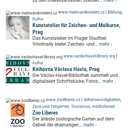
zu den interessantesten Städten...
mehr ›
|
www.malovanikresleni.cz
Bildung
,
Kultur
Kunstatelier für Zeichen- und Malkurse,
Prag
Das Kunstatelier im Prager Stadtteil
Vinohrady bietet Zeichen- und...
mehr ›
|
www.vaclavhavel-library.org
Kultur
Knihovna Václava Havla, Prag
Die Václav-Havel-Bibliothek sammelt und
digitalisiert Schriftstücke, Fotos...
mehr ›
|
www.zooliberec.cz
Sehenswürdigkeiten
,
Zoos und Tiergärten
,
Tourismus
,
Institutionen
Zoo Liberec
Der älteste zoologische Garten auf dem
Gebiet der ehemaligen...
mehr ›