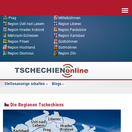
Direkt zum Inhalt
Prag
Mittelböhmen
Region Ústí nad Labem
Region Liberec
Region Hradec Králové
Region Pardubice
Mährisch-Schlesien
Region Karlsbad
Region Pilsen
Südböhmen
Region Hochland
Südmähren
Region Olomouc
Region Zlín
Tschechien
Online
Stellenanzeige schalten
Blogs
Die Regionen Tschechiens