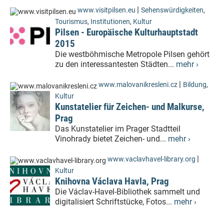
|
www.visitpilsen.eu
Sehenswürdigkeiten
,
Tourismus
,
Institutionen
,
Kultur
Pilsen - Europäische Kulturhauptstadt
2015
Die westböhmische Metropole Pilsen gehört
zu den interessantesten Städten...
mehr ›
|
www.malovanikresleni.cz
Bildung
,
Kultur
Kunstatelier für Zeichen- und Malkurse,
Prag
Das Kunstatelier im Prager Stadtteil
Vinohrady bietet Zeichen- und...
mehr ›
|
www.vaclavhavel-library.org
Kultur
Knihovna Václava Havla, Prag
Die Václav-Havel-Bibliothek sammelt und
digitalisiert Schriftstücke, Fotos...
mehr ›