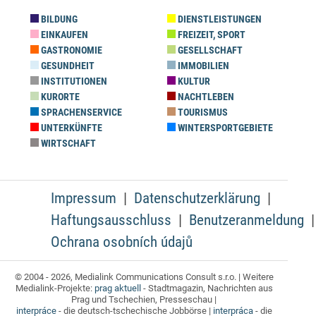
BILDUNG
DIENSTLEISTUNGEN
EINKAUFEN
FREIZEIT, SPORT
GASTRONOMIE
GESELLSCHAFT
GESUNDHEIT
IMMOBILIEN
INSTITUTIONEN
KULTUR
KURORTE
NACHTLEBEN
SPRACHENSERVICE
TOURISMUS
UNTERKÜNFTE
WINTERSPORTGEBIETE
WIRTSCHAFT
Impressum
Datenschutzerklärung
Haftungsausschluss
Benutzeranmeldung
Ochrana osobních údajů
© 2004 - 2026, Medialink Communications Consult s.r.o. | Weitere
Medialink-Projekte:
prag aktuell
- Stadtmagazin, Nachrichten aus
Prag und Tschechien, Presseschau |
interpráce
- die deutsch-tschechische Jobbörse |
interpráca
- die