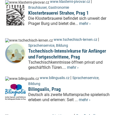
|
www.klasterni-pivovar.cz
Brauhäuser
,
Gastronomie
Klosterbrauerei Strahov, Prag 1
Die Klosterbrauerei befindet sich unweit der
Prager Burg und bietet die...
mehr ›
|
www.tschechisch-lernen.cz
Sprachenservice
,
Bildung
Tschechisch-Intensivkurse für Anfänger
und Fortgeschrittene, Prag
Tschechischkenntnisse öffnen privat und
geschäftlich Türen....
mehr ›
|
www.bilingualis.cz
Sprachenservice
,
Bildung
Bilingualis, Prag
Deutsch als zweite Muttersprache spielerisch
erleben und erlernen: Seit ...
mehr ›