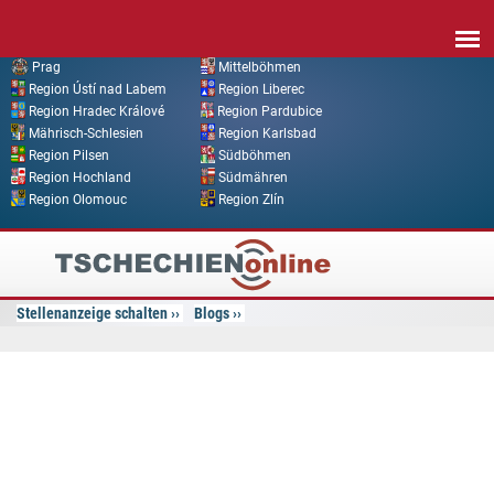
Direkt zum Inhalt
Prag
Mittelböhmen
Region Ústí nad Labem
Region Liberec
Region Hradec Králové
Region Pardubice
Mährisch-Schlesien
Region Karlsbad
Region Pilsen
Südböhmen
Region Hochland
Südmähren
Region Olomouc
Region Zlín
Tschechien
Online
Stellenanzeige schalten
Blogs