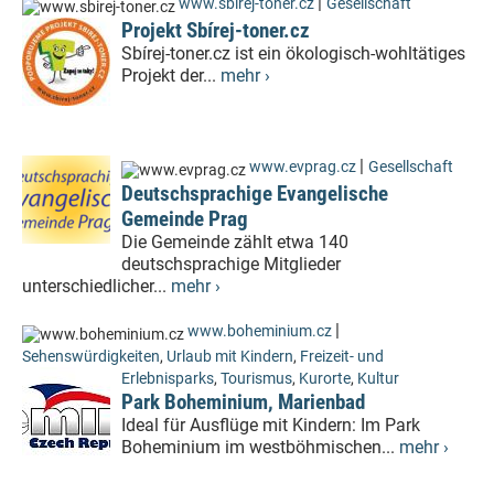
|
www.sbirej-toner.cz
Gesellschaft
Projekt Sbírej-toner.cz
Sbírej-toner.cz ist ein ökologisch-wohltätiges
Projekt der...
mehr ›
|
www.evprag.cz
Gesellschaft
Deutschsprachige Evangelische
Gemeinde Prag
Die Gemeinde zählt etwa 140
deutschsprachige Mitglieder
unterschiedlicher...
mehr ›
|
www.boheminium.cz
Sehenswürdigkeiten
,
Urlaub mit Kindern
,
Freizeit- und
Erlebnisparks
,
Tourismus
,
Kurorte
,
Kultur
Park Boheminium, Marienbad
Ideal für Ausflüge mit Kindern: Im Park
Boheminium im westböhmischen...
mehr ›