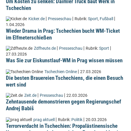
Um Kosten zu senken: Daimler Truck baut Werk in
Tschechien
|
|
|
Kicker.de
Presseschau
Rubrik:
Sport
,
Fußball
1.04.2026
Wieder Drama in Prag: Tschechien bucht WM-Ticket
im Elfmeterschießen
|
|
|
Zdfheute.de
Presseschau
Rubrik:
Sport
27.03.2026
Was Sie zur Eiskunstlauf-WM in Prag wissen müssen
|
Tschechien Online
27.03.2026
Die besten Brauereien Tschechiens, die einen Besuch
wert sind
|
|
Zeit.de
Presseschau
22.03.2026
Zehntausende demonstrieren gegen Regierungschef
Andrej Babiš
|
|
prag aktuell
Rubrik:
Politik
20.03.2026
Terrorverdacht in Tschechien: Propalästinensische