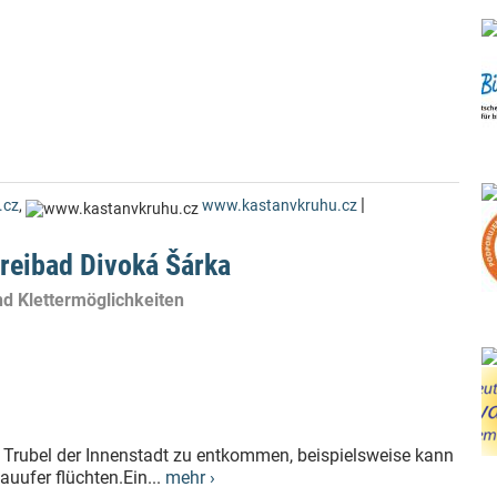
|
.cz
,
www.kastanvkruhu.cz
Freibad Divoká Šárka
d Klettermöglichkeiten
m Trubel der Innenstadt zu entkommen, beispielsweise kann
auufer flüchten.Ein...
mehr ›