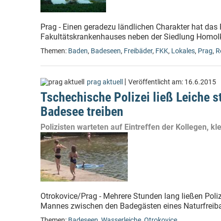
Prag - Einen geradezu ländlichen Charakter hat das 
Fakultätskrankenhauses neben der Siedlung Homolka 
Themen:
Baden
,
Badeseen
,
Freibäder
,
FKK
,
Lokales
,
Prag
,
R
|
prag aktuell
Veröffentlicht am:
16.6.2015
Tschechische Polizei ließ Leiche 
Badesee treiben
Polizisten warteten auf Eintreffen der Kollegen, k
Otrokovice/Prag - Mehrere Stunden lang ließen Pol
Mannes zwischen den Badegästen eines Naturfreib
Themen:
Badeseen
,
Wasserleiche
,
Otrokovice