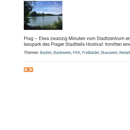
Prag – Etwa zwanzig Minuten vom Stadtzentrum entfe
lesopark des Prager Stadtteils Hostivař. Inmitten ei
Themen:
Baden
,
Badeseen
,
FKK
,
Freibäder
,
Stauseen
,
Reise