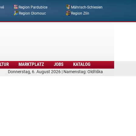
ové
Region Pardubice
Mährisch-Schlesien
Region Olomouc
Region Zlín
LTUR
MARKTPLATZ
JOBS
KATALOG
Donnerstag, 6. August 2026 | Namenstag: Oldřiška