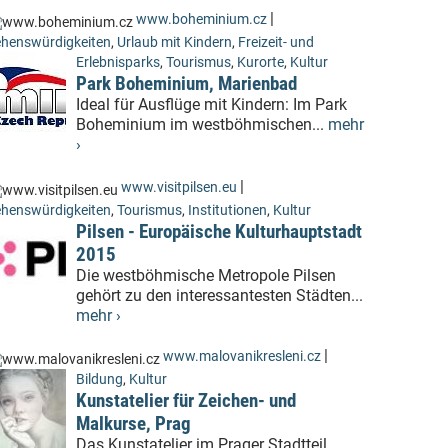
|
www.boheminium.cz
henswürdigkeiten
,
Urlaub mit Kindern
,
Freizeit- und
Erlebnisparks
,
Tourismus
,
Kurorte
,
Kultur
Park Boheminium, Marienbad
Ideal für Ausflüge mit Kindern: Im Park
Boheminium im westböhmischen...
mehr
›
|
www.visitpilsen.eu
henswürdigkeiten
,
Tourismus
,
Institutionen
,
Kultur
Pilsen - Europäische Kulturhauptstadt
2015
Die westböhmische Metropole Pilsen
gehört zu den interessantesten Städten...
mehr ›
|
www.malovanikresleni.cz
Bildung
,
Kultur
Kunstatelier für Zeichen- und
Malkurse, Prag
Das Kunstatelier im Prager Stadtteil