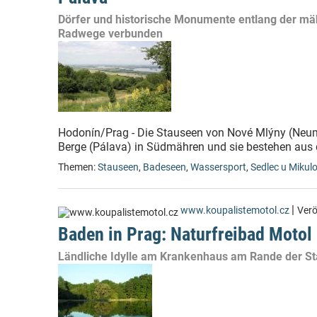
Dörfer und historische Monumente entlang der mä
Radwege verbunden
Hodonín/Prag - Die Stauseen von Nové Mlýny (Neum
Berge (Pálava) in Südmähren und sie bestehen aus d
Themen:
Stauseen
,
Badeseen
,
Wassersport
,
Sedlec u Mikul
|
www.koupalistemotol.cz
Verö
Baden in Prag: Naturfreibad Motol
Ländliche Idylle am Krankenhaus am Rande der St