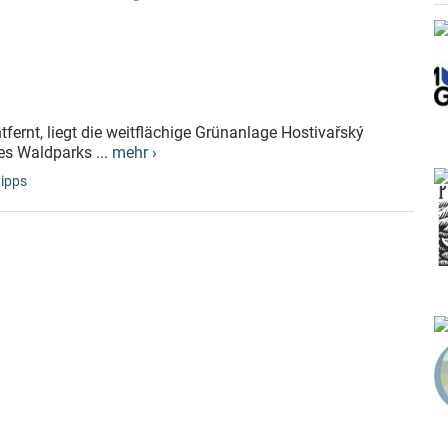
rnt, liegt die weitflächige Grünanlage Hostivařský
nes Waldparks ...
mehr ›
tipps