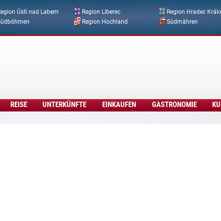
Direkt zum Inhalt
egion Ústí nad Labem
Region Liberec
Region Hradec Král
Südböhmen
Region Hochland
Südmähren
REISE
UNTERKÜNFTE
EINKAUFEN
GASTRONOMIE
KU