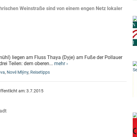
hrischen Weinstraße sind von einem engen Netz lokaler
ühl) liegen am Fluss Thaya (Dyje) am Fuße der Pollauer
rei Teilen: dem oberen...
mehr ›
Se
ova
,
Nové Mlýny
,
Reisetipps
ffentlicht am:
3.7.2015
adt