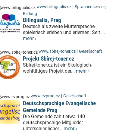
|
www.bilingualis.cz
Sprachenservice
,
Bildung
Bilingualis, Prag
Deutsch als zweite Muttersprache
spielerisch erleben und erlernen: Seit ...
mehr ›
|
www.sbirej-toner.cz
Gesellschaft
Projekt Sbírej-toner.cz
Sbírej-toner.cz ist ein ökologisch-
wohltätiges Projekt der...
mehr ›
|
www.evprag.cz
Gesellschaft
Deutschsprachige Evangelische
Gemeinde Prag
Die Gemeinde zählt etwa 140
deutschsprachige Mitglieder
unterschiedlicher...
mehr ›