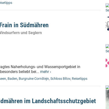
isetipps
Se
 Frain in Südmähren
Windsurfern und Seglern
Se
fragtes Naherholungs- und Wassersportgebiet in
esonders beliebt bei...
mehr ›
seen
,
Baden
,
Burgruine Cornštejn
,
Schloss Bítov
,
Reisetipps
üdmähren im Landschaftsschutzgebiet