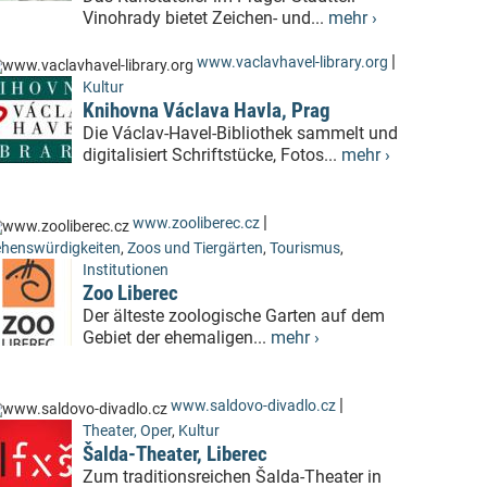
Vinohrady bietet Zeichen- und...
mehr ›
|
www.vaclavhavel-library.org
Kultur
Knihovna Václava Havla, Prag
Die Václav-Havel-Bibliothek sammelt und
digitalisiert Schriftstücke, Fotos...
mehr ›
|
www.zooliberec.cz
henswürdigkeiten
,
Zoos und Tiergärten
,
Tourismus
,
Institutionen
Zoo Liberec
Der älteste zoologische Garten auf dem
Gebiet der ehemaligen...
mehr ›
|
www.saldovo-divadlo.cz
Theater, Oper
,
Kultur
Šalda-Theater, Liberec
Zum traditionsreichen Šalda-Theater in