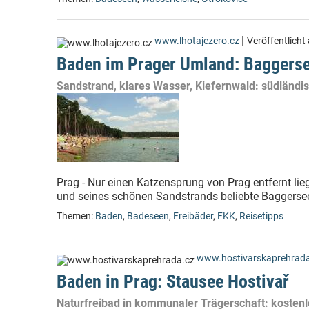
|
www.lhotajezero.cz
Veröffentlicht
Baden im Prager Umland: Baggerse
Sandstrand, klares Wasser, Kiefernwald: südländis
Prag - Nur einen Katzensprung von Prag entfernt li
und seines schönen Sandstrands beliebte Baggerse
Themen:
Baden
,
Badeseen
,
Freibäder
,
FKK
,
Reisetipps
www.hostivarskaprehrada
Baden in Prag: Stausee Hostivař
Naturfreibad in kommunaler Trägerschaft: kostenl