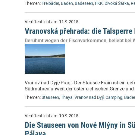
Themen:
Freibäder
,
Baden
,
Badeseen
,
FKK
,
Divoká Šárka
,
Re
Veröffentlicht am:
11.9.2015
Vranovská přehrada: die Talsperre
Berühmt wegen der Fischvorkommen, beliebt bei 
Vranov nad Dyjí/Prag - Der Stausee Frain ist ein ge
Südmähren unweit der österreichischen Grenze und b
Themen:
Stauseen
,
Thaya
,
Vranov nad Dyjí
,
Camping
,
Bade
Veröffentlicht am:
10.9.2015
Die Stauseen von Nové Mlýny in S
Pálava