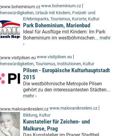
|
www.boheminium.cz
henswürdigkeiten
,
Urlaub mit Kindern
,
Freizeit- und
Erlebnisparks
,
Tourismus
,
Kurorte
,
Kultur
Park Boheminium, Marienbad
Ideal für Ausflüge mit Kindern: Im Park
Boheminium im westböhmischen...
mehr
›
|
www.visitpilsen.eu
henswürdigkeiten
,
Tourismus
,
Institutionen
,
Kultur
Pilsen - Europäische Kulturhauptstadt
2015
Die westböhmische Metropole Pilsen
gehört zu den interessantesten Städten...
mehr ›
|
www.malovanikresleni.cz
Bildung
,
Kultur
Kunstatelier für Zeichen- und
Malkurse, Prag
Das Kunstatelier im Prager Stadtteil