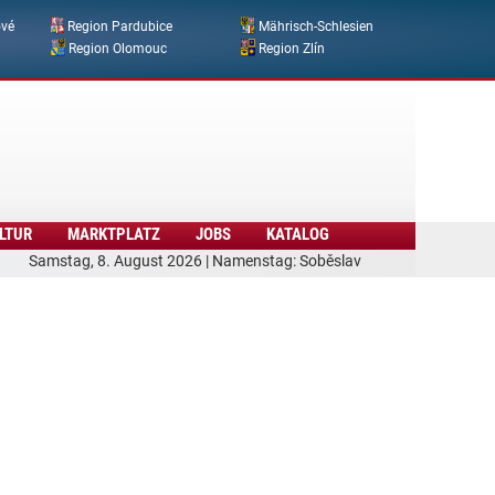
ové
Region Pardubice
Mährisch-Schlesien
Region Olomouc
Region Zlín
LTUR
MARKTPLATZ
JOBS
KATALOG
Samstag, 8. August 2026 | Namenstag: Soběslav