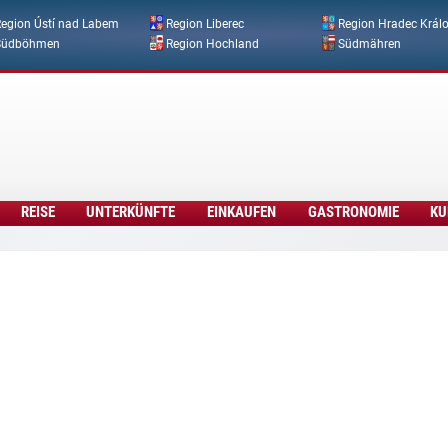
Direkt zum Inhalt
egion Ústí nad Labem
Region Liberec
Region Hradec Král
Südböhmen
Region Hochland
Südmähren
REISE
UNTERKÜNFTE
EINKAUFEN
GASTRONOMIE
KU