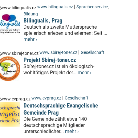
|
www.bilingualis.cz
Sprachenservice
,
Bildung
Bilingualis, Prag
Deutsch als zweite Muttersprache
spielerisch erleben und erlernen: Seit ...
mehr ›
|
www.sbirej-toner.cz
Gesellschaft
Projekt Sbírej-toner.cz
Sbírej-toner.cz ist ein ökologisch-
wohltätiges Projekt der...
mehr ›
|
www.evprag.cz
Gesellschaft
Deutschsprachige Evangelische
Gemeinde Prag
Die Gemeinde zählt etwa 140
deutschsprachige Mitglieder
unterschiedlicher...
mehr ›