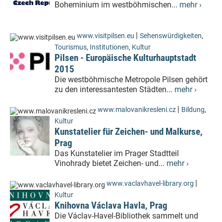
Boheminium im westböhmischen...
mehr ›
|
www.visitpilsen.eu
Sehenswürdigkeiten
,
Tourismus
,
Institutionen
,
Kultur
Pilsen - Europäische Kulturhauptstadt
2015
Die westböhmische Metropole Pilsen gehört
zu den interessantesten Städten...
mehr ›
|
www.malovanikresleni.cz
Bildung
,
Kultur
Kunstatelier für Zeichen- und Malkurse,
Prag
Das Kunstatelier im Prager Stadtteil
Vinohrady bietet Zeichen- und...
mehr ›
|
www.vaclavhavel-library.org
Kultur
Knihovna Václava Havla, Prag
Die Václav-Havel-Bibliothek sammelt und