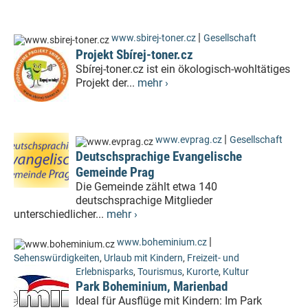
|
www.sbirej-toner.cz
Gesellschaft
Projekt Sbírej-toner.cz
Sbírej-toner.cz ist ein ökologisch-wohltätiges
Projekt der...
mehr ›
|
www.evprag.cz
Gesellschaft
Deutschsprachige Evangelische
Gemeinde Prag
Die Gemeinde zählt etwa 140
deutschsprachige Mitglieder
unterschiedlicher...
mehr ›
|
www.boheminium.cz
Sehenswürdigkeiten
,
Urlaub mit Kindern
,
Freizeit- und
Erlebnisparks
,
Tourismus
,
Kurorte
,
Kultur
Park Boheminium, Marienbad
Ideal für Ausflüge mit Kindern: Im Park