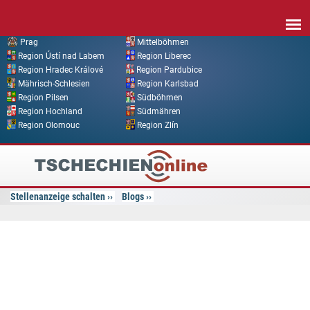
Direkt zum Inhalt
Prag
Mittelböhmen
Region Ústí nad Labem
Region Liberec
Region Hradec Králové
Region Pardubice
Mährisch-Schlesien
Region Karlsbad
Region Pilsen
Südböhmen
Region Hochland
Südmähren
Region Olomouc
Region Zlín
Tschechien
Online
Stellenanzeige schalten
Blogs