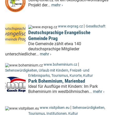
Projekt der...
mehr ›
|
www.evprag.cz
Gesellschaft
Deutschsprachige Evangelische
Gemeinde Prag
Die Gemeinde zählt etwa 140
deutschsprachige Mitglieder
unterschiedlicher...
mehr ›
|
www.boheminium.cz
Sehenswürdigkeiten
,
Urlaub mit Kindern
,
Freizeit- und
Erlebnisparks
,
Tourismus
,
Kurorte
,
Kultur
Park Boheminium, Marienbad
Ideal für Ausflüge mit Kindern: Im Park
Boheminium im westböhmischen...
mehr ›
|
www.visitpilsen.eu
Sehenswürdigkeiten
,
Tourismus
,
Institutionen
,
Kultur