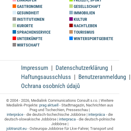
EINKAUFEN
FREIZEIT, SPORT
GASTRONOMIE
GESELLSCHAFT
GESUNDHEIT
IMMOBILIEN
INSTITUTIONEN
KULTUR
KURORTE
NACHTLEBEN
SPRACHENSERVICE
TOURISMUS
UNTERKÜNFTE
WINTERSPORTGEBIETE
WIRTSCHAFT
Impressum
Datenschutzerklärung
Haftungsausschluss
Benutzeranmeldung
Ochrana osobních údajů
© 2004 - 2026, Medialink Communications Consult s.r.o. | Weitere
Medialink-Projekte:
prag aktuell
- Stadtmagazin, Nachrichten aus
Prag und Tschechien, Presseschau |
interpráce
- die deutsch-tschechische Jobbörse |
interpráca
- die
deutsch-slowakische Jobbörse |
interpraca
- die deutsch-polnische
Jobbörse |
jobtranzit.eu
- Osteuropa-Jobbörse für Lkw-Fahrer, Transport und