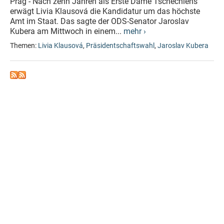
Prag - Nach zehn Jahren als Erste Dame Tschechiens
erwägt Livia Klausová die Kandidatur um das höchste
Amt im Staat. Das sagte der ODS-Senator Jaroslav
Kubera am Mittwoch in einem...
mehr ›
Themen:
Livia Klausová
,
Präsidentschaftswahl
,
Jaroslav Kubera