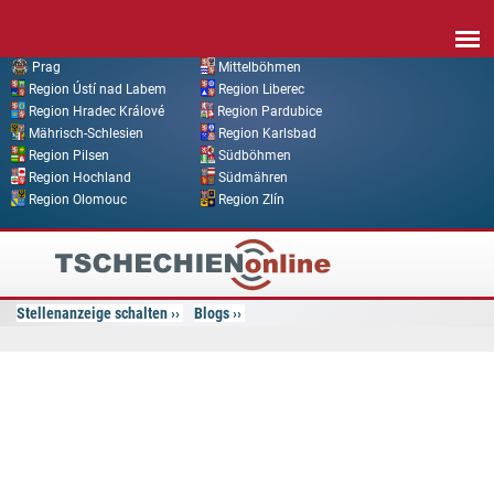
Direkt zum Inhalt
Prag
Mittelböhmen
Region Ústí nad Labem
Region Liberec
Region Hradec Králové
Region Pardubice
Mährisch-Schlesien
Region Karlsbad
Region Pilsen
Südböhmen
Region Hochland
Südmähren
Region Olomouc
Region Zlín
Tschechien
Online
Stellenanzeige schalten
Blogs