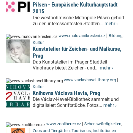
Pilsen - Europäische Kulturhauptstadt
2015
Die westböhmische Metropole Pilsen gehört
zu den interessantesten Städten...
mehr ›
|
www.malovanikresleni.cz
Bildung
,
Kultur
Kunstatelier für Zeichen- und Malkurse,
Prag
Das Kunstatelier im Prager Stadtteil
Vinohrady bietet Zeichen- und...
mehr ›
|
www.vaclavhavel-library.org
Kultur
Knihovna Václava Havla, Prag
Die Václav-Havel-Bibliothek sammelt und
digitalisiert Schriftstücke, Fotos...
mehr ›
|
www.zooliberec.cz
Sehenswürdigkeiten
,
Zoos und Tiergärten
,
Tourismus
,
Institutionen