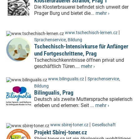
Klosterbrauerei Strahov, Prag 1
Die Klosterbrauerei befindet sich unweit der
Prager Burg und bietet die...
mehr ›
|
www.tschechisch-lernen.cz
Sprachenservice
,
Bildung
Tschechisch-Intensivkurse für Anfänger
und Fortgeschrittene, Prag
Tschechischkenntnisse öffnen privat und
geschäftlich Türen....
mehr ›
|
www.bilingualis.cz
Sprachenservice
,
Bildung
Bilingualis, Prag
Deutsch als zweite Muttersprache spielerisch
erleben und erlernen: Seit ...
mehr ›
|
www.sbirej-toner.cz
Gesellschaft
Projekt Sbírej-toner.cz
Sbírej-toner.cz ist ein ökologisch-wohltätiges