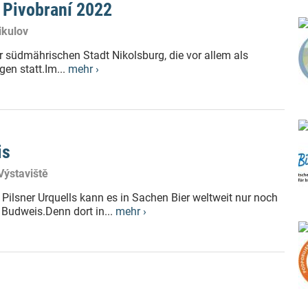
é Pivobraní 2022
ikulov
r südmährischen Stadt Nikolsburg, die vor allem als
en statt.Im...
mehr ›
is
Výstaviště
Pilsner Urquells kann es in Sachen Bier weltweit nur noch
Budweis.Denn dort in...
mehr ›