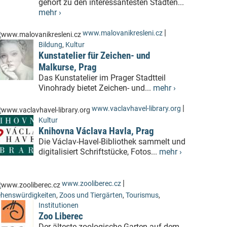
gehört zu den interessantesten Städten...
mehr ›
|
www.malovanikresleni.cz
Bildung
,
Kultur
Kunstatelier für Zeichen- und
Malkurse, Prag
Das Kunstatelier im Prager Stadtteil
Vinohrady bietet Zeichen- und...
mehr ›
|
www.vaclavhavel-library.org
Kultur
Knihovna Václava Havla, Prag
Die Václav-Havel-Bibliothek sammelt und
digitalisiert Schriftstücke, Fotos...
mehr ›
|
www.zooliberec.cz
henswürdigkeiten
,
Zoos und Tiergärten
,
Tourismus
,
Institutionen
Zoo Liberec
Der älteste zoologische Garten auf dem