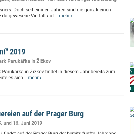
sners. Doch seit einigen Jahren sind die ganz kleinen
da gewesene Vielfalt auf...
mehr ›
ní" 2019
ark Parukářka in Žižkov
k Parukářka in Žižkov findet in diesem Jahr bereits zum
ute es sich...
mehr ›
uereien auf der Prager Burg
Se
. und 16. Juni 2019
, findet auf der Prager Burg der bereits fünfte Jahrgang