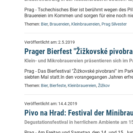
Prag - Tschechisches Bier ist berühmt wegen des Pil
Brauereien im Kommen und sorgen für eine noch nie 
Themen:
Bier
,
Brauereien
,
Kleinbrauereien
,
Prag Silvester
Veröffentlicht am:
2.5.2019
Prager Bierfest "Žižkovské pivobra
Klein- und Mikrobrauereien präsentieren sich im P
Prag - Das Bierfestival "Žižkovské pivobraní" im Par
siebten Mal statt.In den vorangegangen Jahren erfre
Themen:
Bier
,
Bierfeste
,
Kleinbrauereien
,
Žižkov
Veröffentlicht am:
14.4.2019
Pivo na Hrad: Festival der Minibra
Degustationsfestival in herrlichem Ambiente am 15
Prag - Am Freitag und Samstag, den 14. und 15. Juni