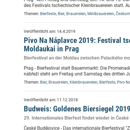
des Festivals tschechischer Kleinbrauereien statt. A
Themen:
Bierfeste
,
Bier
,
Brauereien
,
Minibrauereien
,
Českomo
Veröffentlicht am:
14.4.2019
Pivo Na Náplavce 2019: Festival t
Moldaukai in Prag
Bierfestival an der Moldau zwischen Palackého m
Prag - Bierfestival statt Bauernmarkt: Die Promen
nábřeží steht am Freitag und Samstag des dritten 
Themen:
Bier
,
Brauereien
,
Kleinbrauereien
,
Bierfeste
,
Pivo N
Veröffentlicht am:
11.12.2018
Budweis: Goldenes Biersiegel 201
29. Internationales Bierfest findet wieder in České
České Budějovice - Das internationale Bierfestival "