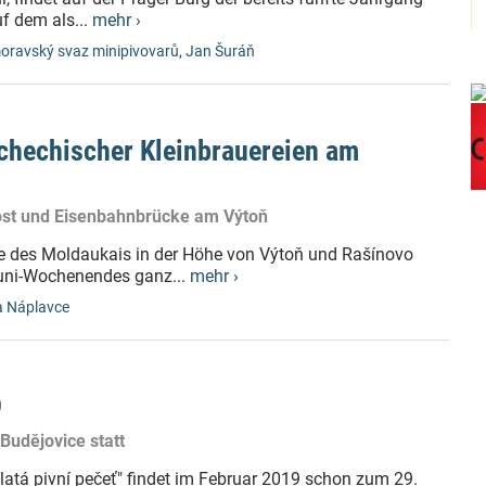
uf dem als...
mehr ›
ravský svaz minipivovarů
,
Jan Šuráň
schechischer Kleinbrauereien am
ost und Eisenbahnbrücke am Výtoň
ade des Moldaukais in der Höhe von Výtoň und Rašínovo
Juni-Wochenendes ganz...
mehr ›
a Náplavce
9
 Budějovice statt
Zlatá pivní pečeť" findet im Februar 2019 schon zum 29.