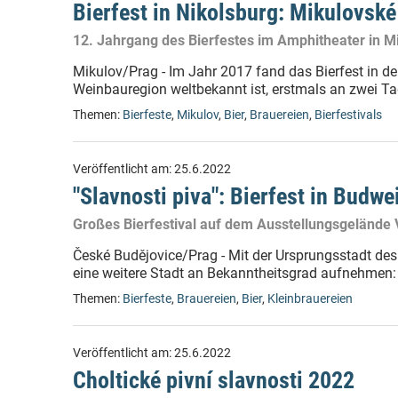
Bierfest in Nikolsburg: Mikulovsk
12. Jahrgang des Bierfestes im Amphitheater in M
Mikulov/Prag - Im Jahr 2017 fand das Bierfest in de
Weinbauregion weltbekannt ist, erstmals an zwei Tag
Themen:
Bierfeste
,
Mikulov
,
Bier
,
Brauereien
,
Bierfestivals
Veröffentlicht am:
25.6.2022
"Slavnosti piva": Bierfest in Budwe
Großes Bierfestival auf dem Ausstellungsgelände 
České Budějovice/Prag - Mit der Ursprungsstadt des 
eine weitere Stadt an Bekanntheitsgrad aufnehmen: 
Themen:
Bierfeste
,
Brauereien
,
Bier
,
Kleinbrauereien
Veröffentlicht am:
25.6.2022
Choltické pivní slavnosti 2022