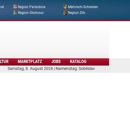
ové
Region Pardubice
Mährisch-Schlesien
Region Olomouc
Region Zlín
LTUR
MARKTPLATZ
JOBS
KATALOG
Samstag, 8. August 2026 | Namenstag: Soběslav