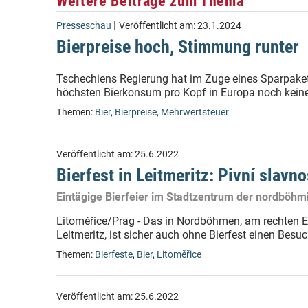
Weitere Beiträge zum Thema
|
Presseschau
Veröffentlicht am:
23.1.2024
Bierpreise hoch, Stimmung runter
Tschechiens Regierung hat im Zuge eines Sparpaket
höchsten Bierkonsum pro Kopf in Europa noch kein
Themen:
Bier
,
Bierpreise
,
Mehrwertsteuer
Veröffentlicht am:
25.6.2022
Bierfest in Leitmeritz: Pivní slavno
Eintägige Bierfeier im Stadtzentrum der nordböhm
Litoměřice/Prag - Das in Nordböhmen, am rechten 
Leitmeritz, ist sicher auch ohne Bierfest einen Bes
Themen:
Bierfeste
,
Bier
,
Litoměřice
Veröffentlicht am:
25.6.2022