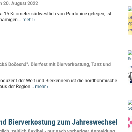
am 20. August 2022
wa 15 Kilometer südwestlich von Pardubice gelegen, ist
hnamigen...
mehr ›
Se
ká Dočesná": Bierfest mit Bierverkostung, Tanz und
produzent der Welt und Bierkennern ist die nordböhmische
 aus der Region...
mehr ›
Se
und Bierverkostung zum Jahreswechsel
lich, zeitlich flexibel - nur nach vorheriger Anmeldung