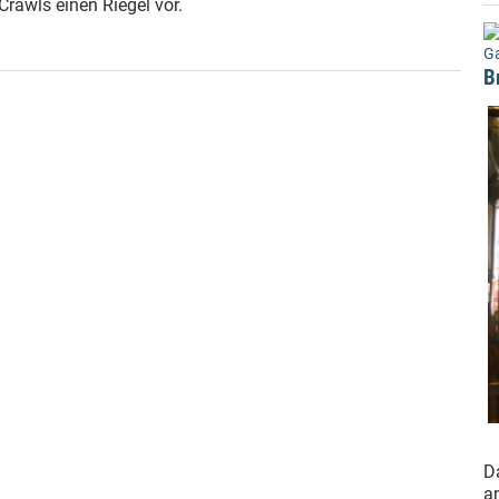
Crawls einen Riegel vor.
G
B
D
a