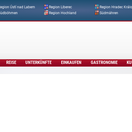
Direkt zum Inhalt
egion Ústí nad Labem
Region Liberec
Region Hradec Král
Südböhmen
Region Hochland
Südmähren
REISE
UNTERKÜNFTE
EINKAUFEN
GASTRONOMIE
KU