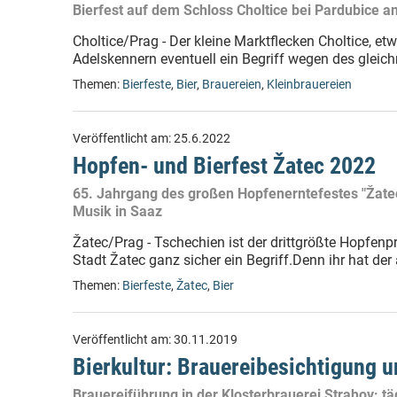
Bierfest auf dem Schloss Choltice bei Pardubice 
Choltice/Prag - Der kleine Marktflecken Choltice, et
Adelskennern eventuell ein Begriff wegen des gleic
Themen:
Bierfeste
,
Bier
,
Brauereien
,
Kleinbrauereien
Veröffentlicht am:
25.6.2022
Hopfen- und Bierfest Žatec 2022
65. Jahrgang des großen Hopfenerntefestes "Žatec
Musik in Saaz
Žatec/Prag - Tschechien ist der drittgrößte Hopfen
Stadt Žatec ganz sicher ein Begriff.Denn ihr hat der
Themen:
Bierfeste
,
Žatec
,
Bier
Veröffentlicht am:
30.11.2019
Bierkultur: Brauereibesichtigung 
Brauereiführung in der Klosterbrauerei Strahov: täg