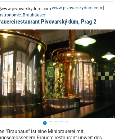
|
www.pivovarskydum.com
astronomie
,
Brauhäuser
rauereirestaurant Pivovarský dům, Prag 2
as "Brauhaus" ist eine Minibrauerei mit
ngeschlossenem Brauereirestaurant unweit des