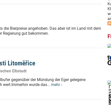
Ka
Kl
w
an
s die Bierpreise angehoben. Das aber ist im Land mit dem
er Regierung gut bekommen.
F
sti Litoměřice
ischen Elbstadt
Elbufer gegenüber der Mündung der Eger gelegene
uch wert.Immerhin wurde das...
mehr ›