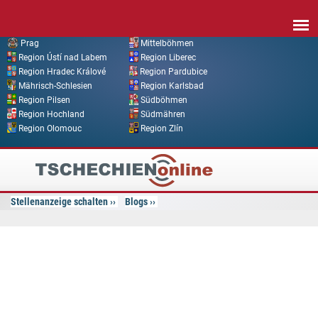
Direkt zum Inhalt
Prag
Mittelböhmen
Region Ústí nad Labem
Region Liberec
Region Hradec Králové
Region Pardubice
Mährisch-Schlesien
Region Karlsbad
Region Pilsen
Südböhmen
Region Hochland
Südmähren
Region Olomouc
Region Zlín
Tschechien
Online
Stellenanzeige schalten
Blogs