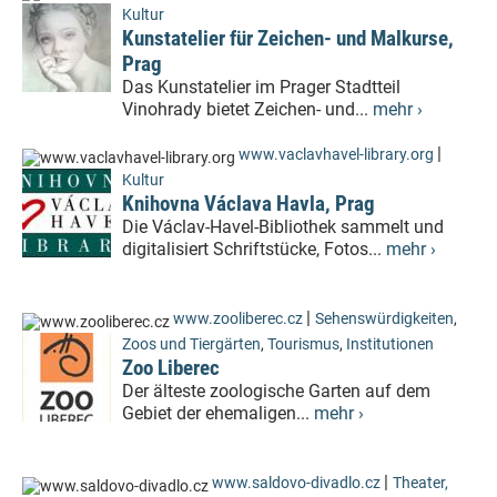
Kultur
Kunstatelier für Zeichen- und Malkurse,
Prag
Das Kunstatelier im Prager Stadtteil
Vinohrady bietet Zeichen- und...
mehr ›
|
www.vaclavhavel-library.org
Kultur
Knihovna Václava Havla, Prag
Die Václav-Havel-Bibliothek sammelt und
digitalisiert Schriftstücke, Fotos...
mehr ›
|
www.zooliberec.cz
Sehenswürdigkeiten
,
Zoos und Tiergärten
,
Tourismus
,
Institutionen
Zoo Liberec
Der älteste zoologische Garten auf dem
Gebiet der ehemaligen...
mehr ›
|
www.saldovo-divadlo.cz
Theater,