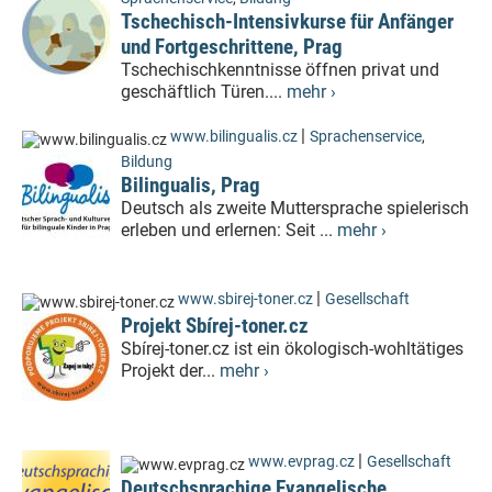
Tschechisch-Intensivkurse für Anfänger
und Fortgeschrittene, Prag
Tschechischkenntnisse öffnen privat und
geschäftlich Türen....
mehr ›
|
www.bilingualis.cz
Sprachenservice
,
Bildung
Bilingualis, Prag
Deutsch als zweite Muttersprache spielerisch
erleben und erlernen: Seit ...
mehr ›
|
www.sbirej-toner.cz
Gesellschaft
Projekt Sbírej-toner.cz
Sbírej-toner.cz ist ein ökologisch-wohltätiges
Projekt der...
mehr ›
|
www.evprag.cz
Gesellschaft
Deutschsprachige Evangelische