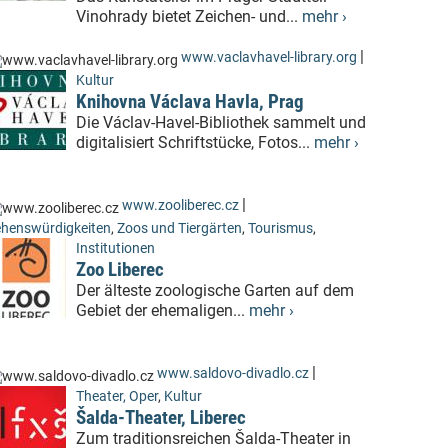
Vinohrady bietet Zeichen- und...
mehr ›
|
www.vaclavhavel-library.org
Kultur
Knihovna Václava Havla, Prag
Die Václav-Havel-Bibliothek sammelt und
digitalisiert Schriftstücke, Fotos...
mehr ›
|
www.zooliberec.cz
henswürdigkeiten
,
Zoos und Tiergärten
,
Tourismus
,
Institutionen
Zoo Liberec
Der älteste zoologische Garten auf dem
Gebiet der ehemaligen...
mehr ›
|
www.saldovo-divadlo.cz
Theater, Oper
,
Kultur
Šalda-Theater, Liberec
Zum traditionsreichen Šalda-Theater in