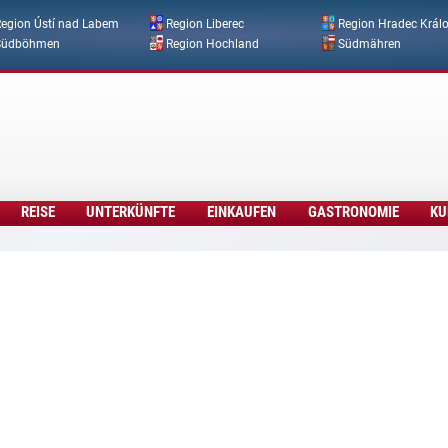
Direkt zum Inhalt
egion Ústí nad Labem
Region Liberec
Region Hradec Král
Südböhmen
Region Hochland
Südmähren
REISE
UNTERKÜNFTE
EINKAUFEN
GASTRONOMIE
KU