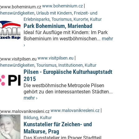
|
www.boheminium.cz
henswürdigkeiten
,
Urlaub mit Kindern
,
Freizeit- und
Erlebnisparks
,
Tourismus
,
Kurorte
,
Kultur
Park Boheminium, Marienbad
Ideal für Ausflüge mit Kindern: Im Park
Boheminium im westböhmischen...
mehr
›
|
www.visitpilsen.eu
henswürdigkeiten
,
Tourismus
,
Institutionen
,
Kultur
Pilsen - Europäische Kulturhauptstadt
2015
Die westböhmische Metropole Pilsen
gehört zu den interessantesten Städten...
mehr ›
|
www.malovanikresleni.cz
Bildung
,
Kultur
Kunstatelier für Zeichen- und
Malkurse, Prag
Das Kunstatelier im Prager Stadtteil