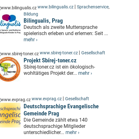
|
www.bilingualis.cz
Sprachenservice
,
Bildung
Bilingualis, Prag
Deutsch als zweite Muttersprache
spielerisch erleben und erlernen: Seit ...
mehr ›
|
www.sbirej-toner.cz
Gesellschaft
Projekt Sbírej-toner.cz
Sbírej-toner.cz ist ein ökologisch-
wohltätiges Projekt der...
mehr ›
|
www.evprag.cz
Gesellschaft
Deutschsprachige Evangelische
Gemeinde Prag
Die Gemeinde zählt etwa 140
deutschsprachige Mitglieder
unterschiedlicher...
mehr ›