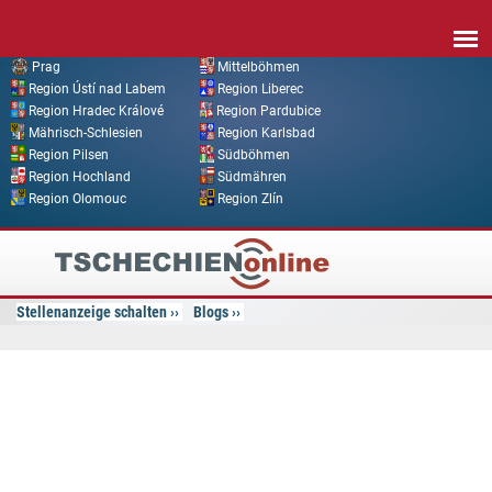
Direkt zum Inhalt
Prag
Mittelböhmen
Region Ústí nad Labem
Region Liberec
Region Hradec Králové
Region Pardubice
Mährisch-Schlesien
Region Karlsbad
Region Pilsen
Südböhmen
Region Hochland
Südmähren
Region Olomouc
Region Zlín
Tschechien
Online
Stellenanzeige schalten
Blogs