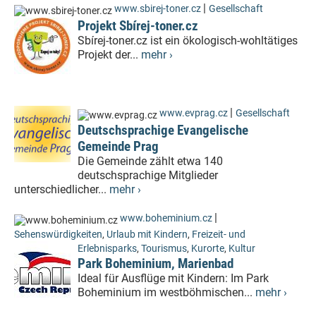
|
www.sbirej-toner.cz
Gesellschaft
Projekt Sbírej-toner.cz
Sbírej-toner.cz ist ein ökologisch-wohltätiges
Projekt der...
mehr ›
|
www.evprag.cz
Gesellschaft
Deutschsprachige Evangelische
Gemeinde Prag
Die Gemeinde zählt etwa 140
deutschsprachige Mitglieder
unterschiedlicher...
mehr ›
|
www.boheminium.cz
Sehenswürdigkeiten
,
Urlaub mit Kindern
,
Freizeit- und
Erlebnisparks
,
Tourismus
,
Kurorte
,
Kultur
Park Boheminium, Marienbad
Ideal für Ausflüge mit Kindern: Im Park
Boheminium im westböhmischen...
mehr ›