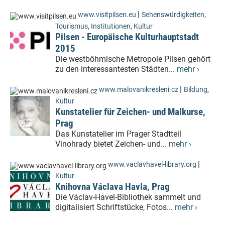
|
www.visitpilsen.eu
Sehenswürdigkeiten
,
Tourismus
,
Institutionen
,
Kultur
Pilsen - Europäische Kulturhauptstadt
2015
Die westböhmische Metropole Pilsen gehört
zu den interessantesten Städten...
mehr ›
|
www.malovanikresleni.cz
Bildung
,
Kultur
Kunstatelier für Zeichen- und Malkurse,
Prag
Das Kunstatelier im Prager Stadtteil
Vinohrady bietet Zeichen- und...
mehr ›
|
www.vaclavhavel-library.org
Kultur
Knihovna Václava Havla, Prag
Die Václav-Havel-Bibliothek sammelt und
digitalisiert Schriftstücke, Fotos...
mehr ›