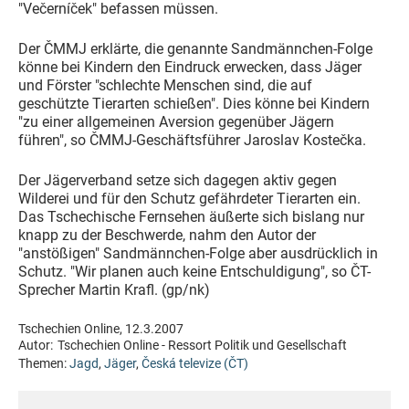
"Večerníček" befassen müssen.
Der ČMMJ erklärte, die genannte Sandmännchen-Folge
könne bei Kindern den Eindruck erwecken, dass Jäger
und Förster "schlechte Menschen sind, die auf
geschützte Tierarten schießen". Dies könne bei Kindern
"zu einer allgemeinen Aversion gegenüber Jägern
führen", so ČMMJ-Geschäftsführer Jaroslav Kostečka.
Der Jägerverband setze sich dagegen aktiv gegen
Wilderei und für den Schutz gefährdeter Tierarten ein.
Das Tschechische Fernsehen äußerte sich bislang nur
knapp zu der Beschwerde, nahm den Autor der
"anstößigen" Sandmännchen-Folge aber ausdrücklich in
Schutz. "Wir planen auch keine Entschuldigung", so ČT-
Sprecher Martin Krafl. (gp/nk)
Tschechien Online, 12.3.2007
Autor:
Tschechien Online - Ressort Politik und Gesellschaft
Themen:
Jagd
,
Jäger
,
Česká televize (ČT)