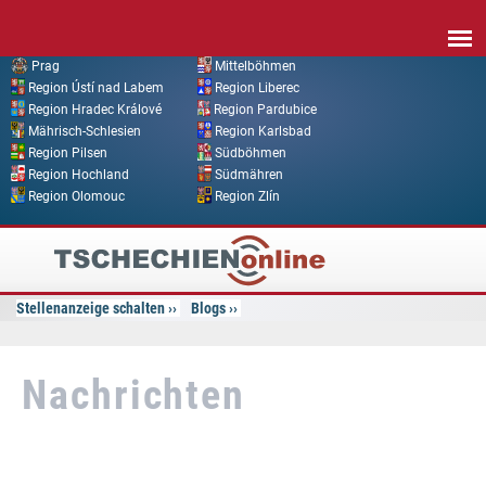
Direkt zum Inhalt
Prag
Mittelböhmen
Region Ústí nad Labem
Region Liberec
Region Hradec Králové
Region Pardubice
Mährisch-Schlesien
Region Karlsbad
Region Pilsen
Südböhmen
Region Hochland
Südmähren
Region Olomouc
Region Zlín
Tschechien
Online
Stellenanzeige schalten
Blogs
Nachrichten