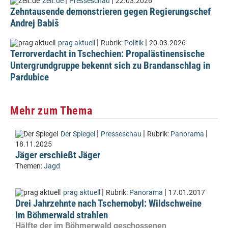
|
|
Zeit.de
Presseschau
22.03.2026
Zehntausende demonstrieren gegen Regierungschef
Andrej Babiš
|
|
prag aktuell
Rubrik:
Politik
20.03.2026
Terrorverdacht in Tschechien: Propalästinensische
Untergrundgruppe bekennt sich zu Brandanschlag in
Pardubice
Mehr zum Thema
|
|
|
Der Spiegel
Presseschau
Rubrik:
Panorama
18.11.2025
Jäger erschießt Jäger
Themen:
Jagd
|
|
prag aktuell
Rubrik:
Panorama
17.01.2017
Drei Jahrzehnte nach Tschernobyl: Wildschweine
im Böhmerwald strahlen
Hälfte der im Böhmerwald geschossenen