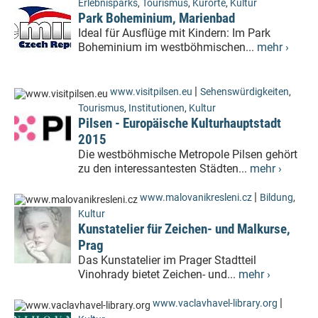
Erlebnisparks
,
Tourismus
,
Kurorte
,
Kultur
Park Boheminium, Marienbad
Ideal für Ausflüge mit Kindern: Im Park
Boheminium im westböhmischen...
mehr ›
|
www.visitpilsen.eu
Sehenswürdigkeiten
,
Tourismus
,
Institutionen
,
Kultur
Pilsen - Europäische Kulturhauptstadt
2015
Die westböhmische Metropole Pilsen gehört
zu den interessantesten Städten...
mehr ›
|
www.malovanikresleni.cz
Bildung
,
Kultur
Kunstatelier für Zeichen- und Malkurse,
Prag
Das Kunstatelier im Prager Stadtteil
Vinohrady bietet Zeichen- und...
mehr ›
|
www.vaclavhavel-library.org