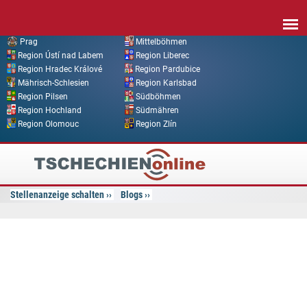
Direkt zum Inhalt
Prag
Mittelböhmen
Region Ústí nad Labem
Region Liberec
Region Hradec Králové
Region Pardubice
Mährisch-Schlesien
Region Karlsbad
Region Pilsen
Südböhmen
Region Hochland
Südmähren
Region Olomouc
Region Zlín
Tschechien
Online
Stellenanzeige schalten
Blogs