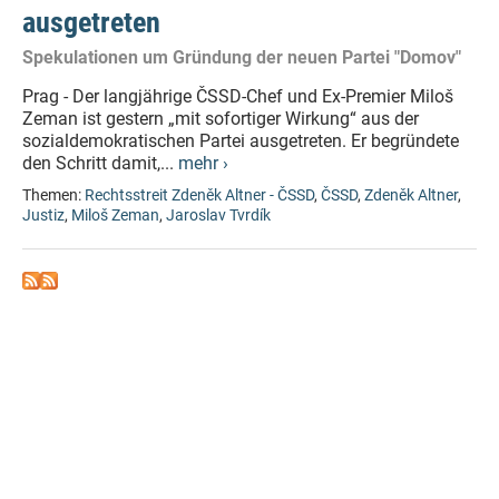
ausgetreten
Spekulationen um Gründung der neuen Partei "Domov"
Prag - Der langjährige ČSSD-Chef und Ex-Premier Miloš
Zeman ist gestern „mit sofortiger Wirkung“ aus der
sozialdemokratischen Partei ausgetreten. Er begründete
den Schritt damit,...
mehr ›
Themen:
Rechtsstreit Zdeněk Altner - ČSSD
,
ČSSD
,
Zdeněk Altner
,
Justiz
,
Miloš Zeman
,
Jaroslav Tvrdík