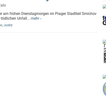
fahr
r am frühen Dienstagmorgen im Prager Stadtteil Smíchov
tödlichen Unfall...
mehr ›
ov
,
Justiz