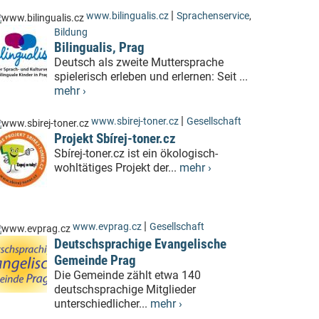
|
www.bilingualis.cz
Sprachenservice
,
Bildung
Bilingualis, Prag
Deutsch als zweite Muttersprache
spielerisch erleben und erlernen: Seit ...
mehr ›
|
www.sbirej-toner.cz
Gesellschaft
Projekt Sbírej-toner.cz
Sbírej-toner.cz ist ein ökologisch-
wohltätiges Projekt der...
mehr ›
|
www.evprag.cz
Gesellschaft
Deutschsprachige Evangelische
Gemeinde Prag
Die Gemeinde zählt etwa 140
deutschsprachige Mitglieder
unterschiedlicher...
mehr ›