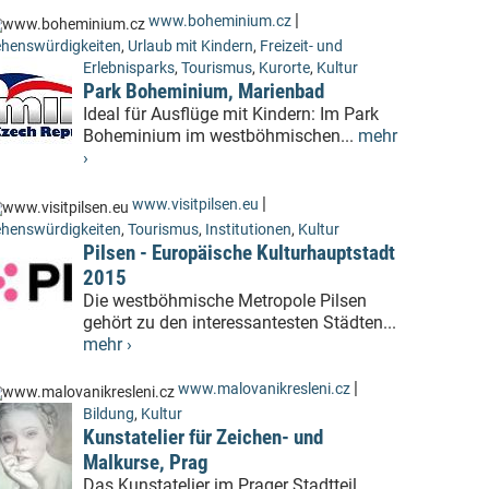
|
www.boheminium.cz
henswürdigkeiten
,
Urlaub mit Kindern
,
Freizeit- und
Erlebnisparks
,
Tourismus
,
Kurorte
,
Kultur
Park Boheminium, Marienbad
Ideal für Ausflüge mit Kindern: Im Park
Boheminium im westböhmischen...
mehr
›
|
www.visitpilsen.eu
henswürdigkeiten
,
Tourismus
,
Institutionen
,
Kultur
Pilsen - Europäische Kulturhauptstadt
2015
Die westböhmische Metropole Pilsen
gehört zu den interessantesten Städten...
mehr ›
|
www.malovanikresleni.cz
Bildung
,
Kultur
Kunstatelier für Zeichen- und
Malkurse, Prag
Das Kunstatelier im Prager Stadtteil