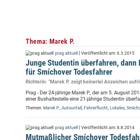
Thema: Marek P.
|
prag aktuell
Veröffentlicht am:
6.3.2015
Junge Studentin überfahren, dann 
für Smíchover Todesfahrer
Richterin: "Marek P. zeigt keinerlei Anzeichen aufr
Prag - Der 24-jährige Marek P., der am 5. August 
einer Bushaltestelle eine 21-jährige Studentin überf
Themen:
Marek P.
,
Autounfall
,
Fahrerflucht
,
Lokales
,
Smích
|
prag aktuell
Veröffentlicht am:
8.8.2014
Mutmaßlicher Smíchover Todesfahr