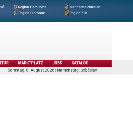
ové
Region Pardubice
Mährisch-Schlesien
Region Olomouc
Region Zlín
LTUR
MARKTPLATZ
JOBS
KATALOG
Samstag, 8. August 2026 | Namenstag: Soběslav