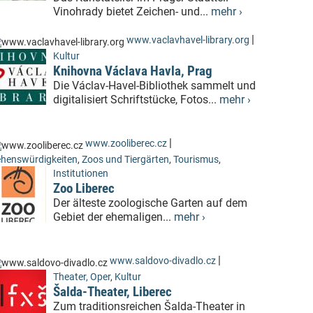
Vinohrady bietet Zeichen- und...
mehr ›
|
www.vaclavhavel-library.org
Kultur
Knihovna Václava Havla, Prag
Die Václav-Havel-Bibliothek sammelt und
digitalisiert Schriftstücke, Fotos...
mehr ›
|
www.zooliberec.cz
henswürdigkeiten
,
Zoos und Tiergärten
,
Tourismus
,
Institutionen
Zoo Liberec
Der älteste zoologische Garten auf dem
Gebiet der ehemaligen...
mehr ›
|
www.saldovo-divadlo.cz
Theater, Oper
,
Kultur
Šalda-Theater, Liberec
Zum traditionsreichen Šalda-Theater in