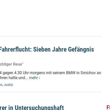
Fahrerflucht: Sieben Jahre Gefängnis
ichtiger Reue"
2014 gegen 4.30 Uhr morgens mit seinem BMW in Smíchov an
ahren hatte und...
mehr ›
ov
,
Justiz
er in Untersuchungshaft
F