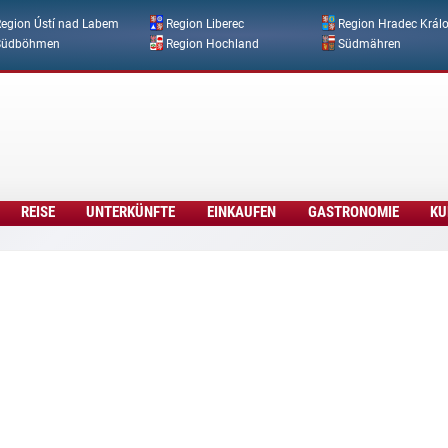
Direkt zum Inhalt
egion Ústí nad Labem
Region Liberec
Region Hradec Král
Südböhmen
Region Hochland
Südmähren
REISE
UNTERKÜNFTE
EINKAUFEN
GASTRONOMIE
KU