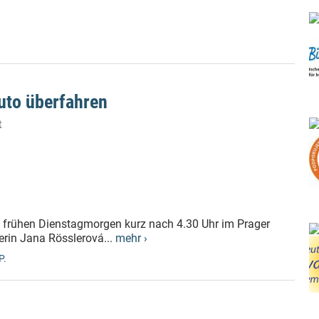
uto überfahren
t
am frühen Dienstagmorgen kurz nach 4.30 Uhr im Prager
erin Jana Rösslerová...
mehr ›
P.