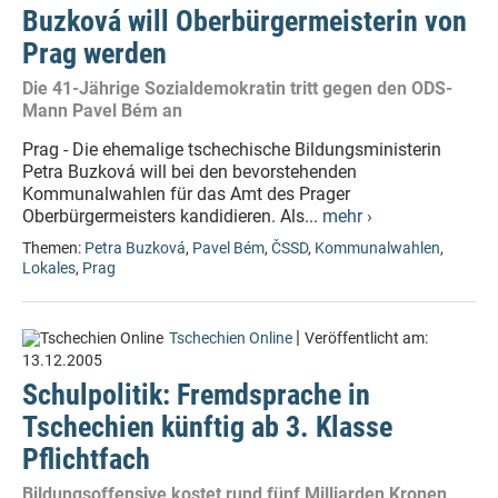
Buzková will Oberbürgermeisterin von
Prag werden
Die 41-Jährige Sozialdemokratin tritt gegen den ODS-
Mann Pavel Bém an
Prag - Die ehemalige tschechische Bildungsministerin
Petra Buzková will bei den bevorstehenden
Kommunalwahlen für das Amt des Prager
Oberbürgermeisters kandidieren. Als...
mehr ›
Themen:
Petra Buzková
,
Pavel Bém
,
ČSSD
,
Kommunalwahlen
,
Lokales
,
Prag
|
Tschechien Online
Veröffentlicht am:
13.12.2005
Schulpolitik: Fremdsprache in
Tschechien künftig ab 3. Klasse
Pflichtfach
Bildungsoffensive kostet rund fünf Milliarden Kronen