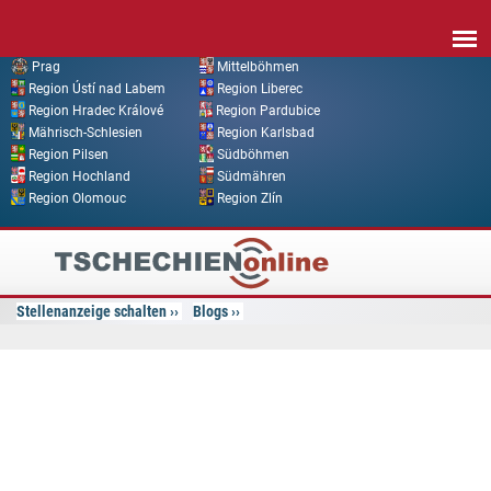
Direkt zum Inhalt
Prag
Mittelböhmen
Region Ústí nad Labem
Region Liberec
Region Hradec Králové
Region Pardubice
Mährisch-Schlesien
Region Karlsbad
Region Pilsen
Südböhmen
Region Hochland
Südmähren
Region Olomouc
Region Zlín
Tschechien
Online
Stellenanzeige schalten
Blogs