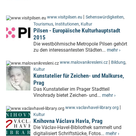
|
www.visitpilsen.eu
Sehenswürdigkeiten
,
Tourismus
,
Institutionen
,
Kultur
Pilsen - Europäische Kulturhauptstadt
2015
Die westböhmische Metropole Pilsen gehört
zu den interessantesten Städten...
mehr ›
|
www.malovanikresleni.cz
Bildung
,
Kultur
Kunstatelier für Zeichen- und Malkurse,
Prag
Das Kunstatelier im Prager Stadtteil
Vinohrady bietet Zeichen- und...
mehr ›
|
www.vaclavhavel-library.org
Kultur
Knihovna Václava Havla, Prag
Die Václav-Havel-Bibliothek sammelt und
digitalisiert Schriftstücke, Fotos...
mehr ›