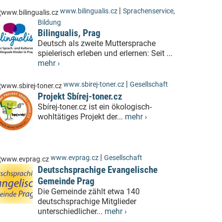
|
www.bilingualis.cz
Sprachenservice
,
Bildung
Bilingualis, Prag
Deutsch als zweite Muttersprache
spielerisch erleben und erlernen: Seit ...
mehr ›
|
www.sbirej-toner.cz
Gesellschaft
Projekt Sbírej-toner.cz
Sbírej-toner.cz ist ein ökologisch-
wohltätiges Projekt der...
mehr ›
|
www.evprag.cz
Gesellschaft
Deutschsprachige Evangelische
Gemeinde Prag
Die Gemeinde zählt etwa 140
deutschsprachige Mitglieder
unterschiedlicher...
mehr ›