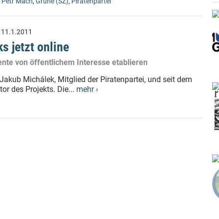
,
Petr Mach
,
Grüne (SZ)
,
Piratenpartei
:
11.1.2011
s jetzt online
ente von öffentlichem Interesse etablieren
akub Michálek, Mitglied der Piratenpartei, und seit dem
or des Projekts. Die...
mehr ›