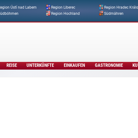
Direkt zum Inhalt
egion Ústí nad Labem
Region Liberec
Region Hradec Král
Südböhmen
Region Hochland
Südmähren
REISE
UNTERKÜNFTE
EINKAUFEN
GASTRONOMIE
KU