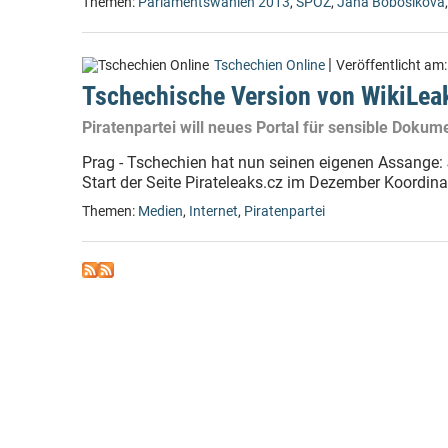
Themen:
Parlamentswahlen 2013
,
SPOZ
,
Jana Bobošíková
|
Tschechien Online
Veröffentlicht am
Tschechische Version von WikiLeak
Piratenpartei will neues Portal für sensible Dokum
Prag - Tschechien hat nun seinen eigenen Assange: J
Start der Seite Pirateleaks.cz im Dezember Koordinat
Themen:
Medien
,
Internet
,
Piratenpartei