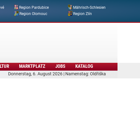
ové
Region Pardubice
Mährisch-Schlesien
Region Olomouc
Region Zlín
LTUR
MARKTPLATZ
JOBS
KATALOG
Donnerstag, 6. August 2026 | Namenstag: Oldřiška