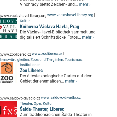
Vinohrady bietet Zeichen- und...
mehr ›
|
www.vaclavhavel-library.org
Kultur
Knihovna Václava Havla, Prag
Die Václav-Havel-Bibliothek sammelt und
digitalisiert Schriftstücke, Fotos...
mehr ›
|
www.zooliberec.cz
henswürdigkeiten
,
Zoos und Tiergärten
,
Tourismus
,
Institutionen
Zoo Liberec
Der älteste zoologische Garten auf dem
Gebiet der ehemaligen...
mehr ›
|
www.saldovo-divadlo.cz
Theater, Oper
,
Kultur
Šalda-Theater, Liberec
Zum traditionsreichen Šalda-Theater in