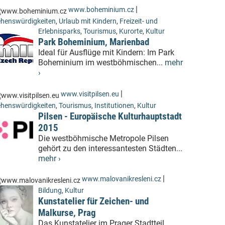
|
www.boheminium.cz
henswürdigkeiten
,
Urlaub mit Kindern
,
Freizeit- und
Erlebnisparks
,
Tourismus
,
Kurorte
,
Kultur
Park Boheminium, Marienbad
Ideal für Ausflüge mit Kindern: Im Park
Boheminium im westböhmischen...
mehr
›
|
www.visitpilsen.eu
henswürdigkeiten
,
Tourismus
,
Institutionen
,
Kultur
Pilsen - Europäische Kulturhauptstadt
2015
Die westböhmische Metropole Pilsen
gehört zu den interessantesten Städten...
mehr ›
|
www.malovanikresleni.cz
Bildung
,
Kultur
Kunstatelier für Zeichen- und
Malkurse, Prag
Das Kunstatelier im Prager Stadtteil