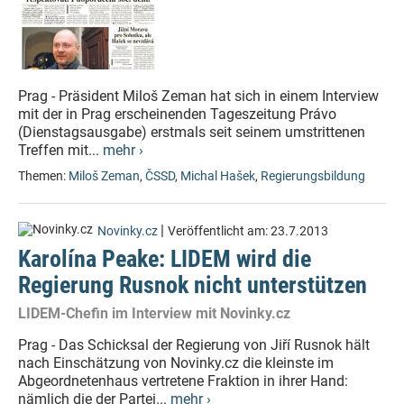
Prag - Präsident Miloš Zeman hat sich in einem Interview
mit der in Prag erscheinenden Tageszeitung Právo
(Dienstagsausgabe) erstmals seit seinem umstrittenen
Treffen mit...
mehr ›
Themen:
Miloš Zeman
,
ČSSD
,
Michal Hašek
,
Regierungsbildung
|
Novinky.cz
Veröffentlicht am:
23.7.2013
Karolína Peake: LIDEM wird die
Regierung Rusnok nicht unterstützen
LIDEM-Chefin im Interview mit Novinky.cz
Prag - Das Schicksal der Regierung von Jiří Rusnok hält
nach Einschätzung von Novinky.cz die kleinste im
Abgeordnetenhaus vertretene Fraktion in ihrer Hand:
nämlich die der Partei...
mehr ›