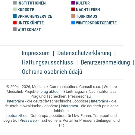
INSTITUTIONEN
KULTUR
KURORTE
NACHTLEBEN
SPRACHENSERVICE
TOURISMUS
UNTERKÜNFTE
WINTERSPORTGEBIETE
WIRTSCHAFT
Impressum
Datenschutzerklärung
Haftungsausschluss
Benutzeranmeldung
Ochrana osobních údajů
© 2004 - 2026, Medialink Communications Consult s.r.o. | Weitere
Medialink-Projekte:
prag aktuell
- Stadtmagazin, Nachrichten aus
Prag und Tschechien, Presseschau |
interpráce
- die deutsch-tschechische Jobbörse |
interpráca
- die
deutsch-slowakische Jobbörse |
interpraca
- die deutsch-polnische
Jobbörse |
jobtranzit.eu
- Osteuropa-Jobbörse für Lkw-Fahrer, Transport und
Logistik |
Pressweb
- Tschechiens Portal für Pressemitteilungen und
PR