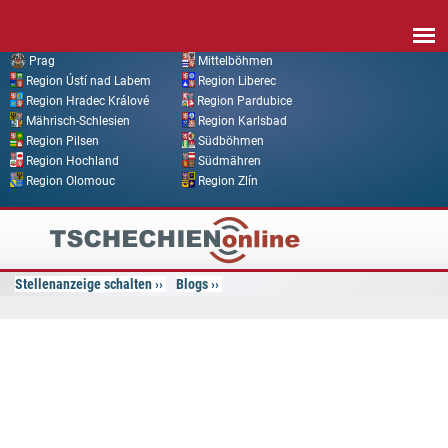
Direkt zum Inhalt
Prag
Mittelböhmen
Region Ústí nad Labem
Region Liberec
Region Hradec Králové
Region Pardubice
Mährisch-Schlesien
Region Karlsbad
Region Pilsen
Südböhmen
Region Hochland
Südmähren
Region Olomouc
Region Zlín
Tschechien
Online
Stellenanzeige schalten
Blogs