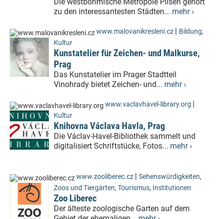
Die westböhmische Metropole Pilsen gehört
zu den interessantesten Städten...
mehr ›
|
www.malovanikresleni.cz
Bildung
,
Kultur
Kunstatelier für Zeichen- und Malkurse,
Prag
Das Kunstatelier im Prager Stadtteil
Vinohrady bietet Zeichen- und...
mehr ›
|
www.vaclavhavel-library.org
Kultur
Knihovna Václava Havla, Prag
Die Václav-Havel-Bibliothek sammelt und
digitalisiert Schriftstücke, Fotos...
mehr ›
|
www.zooliberec.cz
Sehenswürdigkeiten
,
Zoos und Tiergärten
,
Tourismus
,
Institutionen
Zoo Liberec
Der älteste zoologische Garten auf dem
Gebiet der ehemaligen...
mehr ›