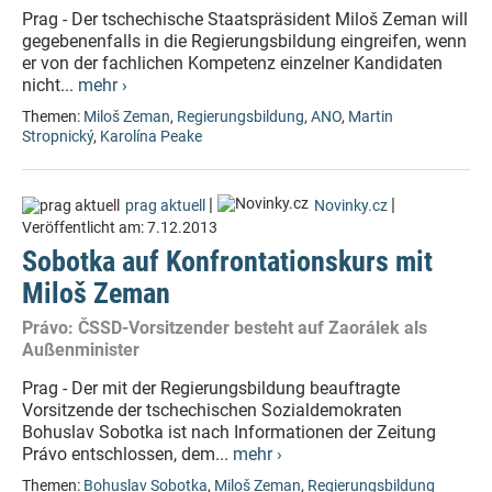
Prag - Der tschechische Staatspräsident Miloš Zeman will
gegebenenfalls in die Regierungsbildung eingreifen, wenn
er von der fachlichen Kompetenz einzelner Kandidaten
nicht...
mehr ›
Themen:
Miloš Zeman
,
Regierungsbildung
,
ANO
,
Martin
Stropnický
,
Karolína Peake
|
|
prag aktuell
Novinky.cz
Veröffentlicht am:
7.12.2013
Sobotka auf Konfrontationskurs mit
Miloš Zeman
Právo: ČSSD-Vorsitzender besteht auf Zaorálek als
Außenminister
Prag - Der mit der Regierungsbildung beauftragte
Vorsitzende der tschechischen Sozialdemokraten
Bohuslav Sobotka ist nach Informationen der Zeitung
Právo entschlossen, dem...
mehr ›
Themen:
Bohuslav Sobotka
,
Miloš Zeman
,
Regierungsbildung