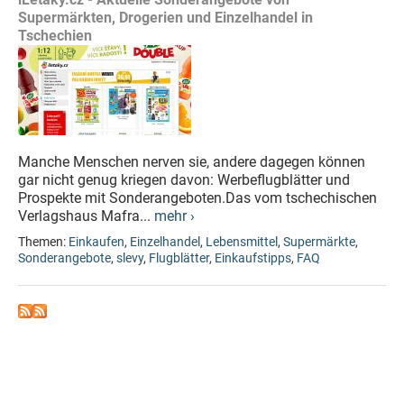
Supermärkten, Drogerien und Einzelhandel in
Tschechien
Manche Menschen nerven sie, andere dagegen können
gar nicht genug kriegen davon: Werbeflugblätter und
Prospekte mit Sonderangeboten.Das vom tschechischen
Verlagshaus Mafra...
mehr ›
Themen:
Einkaufen
,
Einzelhandel
,
Lebensmittel
,
Supermärkte
,
Sonderangebote
,
slevy
,
Flugblätter
,
Einkaufstipps
,
FAQ