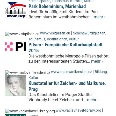
Erlebnisparks
,
Tourismus
,
Kurorte
,
Kultur
Park Boheminium, Marienbad
Ideal für Ausflüge mit Kindern: Im Park
Boheminium im westböhmischen...
mehr ›
|
www.visitpilsen.eu
Sehenswürdigkeiten
,
Tourismus
,
Institutionen
,
Kultur
Pilsen - Europäische Kulturhauptstadt
2015
Die westböhmische Metropole Pilsen gehört
zu den interessantesten Städten...
mehr ›
|
www.malovanikresleni.cz
Bildung
,
Kultur
Kunstatelier für Zeichen- und Malkurse,
Prag
Das Kunstatelier im Prager Stadtteil
Vinohrady bietet Zeichen- und...
mehr ›
|
www.vaclavhavel-library.org