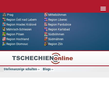
Direkt zum Inhalt
Prag
Mittelböhmen
Region Ústí nad Labem
Region Liberec
Region Hradec Králové
Region Pardubice
Mährisch-Schlesien
Region Karlsbad
Region Pilsen
Südböhmen
Region Hochland
Südmähren
Region Olomouc
Region Zlín
Tschechien
Online
Stellenanzeige schalten
Blogs