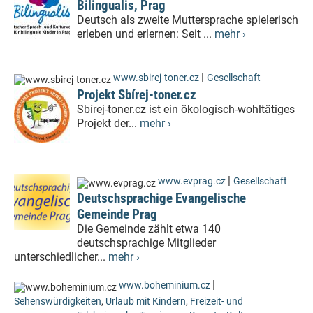
Bilingualis, Prag
Deutsch als zweite Muttersprache spielerisch
erleben und erlernen: Seit ...
mehr ›
|
www.sbirej-toner.cz
Gesellschaft
Projekt Sbírej-toner.cz
Sbírej-toner.cz ist ein ökologisch-wohltätiges
Projekt der...
mehr ›
|
www.evprag.cz
Gesellschaft
Deutschsprachige Evangelische
Gemeinde Prag
Die Gemeinde zählt etwa 140
deutschsprachige Mitglieder
unterschiedlicher...
mehr ›
|
www.boheminium.cz
Sehenswürdigkeiten
,
Urlaub mit Kindern
,
Freizeit- und