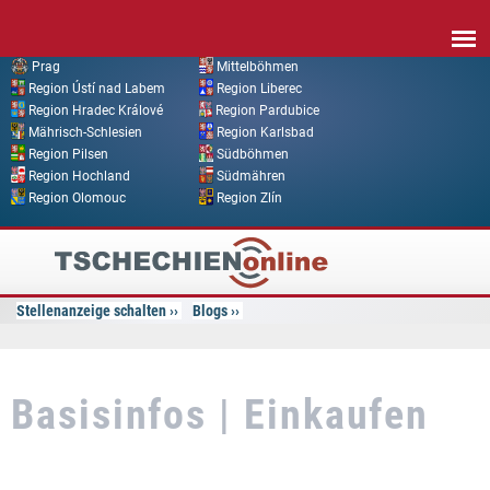
Direkt zum Inhalt
Prag
Mittelböhmen
Region Ústí nad Labem
Region Liberec
Region Hradec Králové
Region Pardubice
Mährisch-Schlesien
Region Karlsbad
Region Pilsen
Südböhmen
Region Hochland
Südmähren
Region Olomouc
Region Zlín
Tschechien
Online
Stellenanzeige schalten
Blogs
Basisinfos | Einkaufen