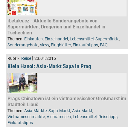
iLetaky.cz - Aktuelle Sonderangebote von
Supermärkten, Drogerien und Einzelhandel in
Tschechien
Themen:
Einkaufen
,
Einzelhandel
,
Lebensmittel
,
Supermärkte
,
Sonderangebote
,
slevy
,
Flugblätter
,
Einkaufstipps
,
FAQ
|
Rubrik:
Reise
23.01.2015
Klein Hanoi: Asia-Markt Sapa in Prag
Prags Chinatown ist ein vietnamesischer Großmarkt im
Stadtteil Libuš
Themen:
Asia-Märkte
,
Sapa-Markt
,
Asia-Markt
,
Vietnamesenmärkte
,
Vietnamesen
,
Lebensmittel
,
Reisetipps
,
Einkaufstipps