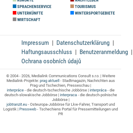
KURORTE
NACHTLEBEN
SPRACHENSERVICE
TOURISMUS
UNTERKÜNFTE
WINTERSPORTGEBIETE
WIRTSCHAFT
Impressum
Datenschutzerklärung
Haftungsausschluss
Benutzeranmeldung
Ochrana osobních údajů
© 2004 - 2026, Medialink Communications Consult s.r.o. | Weitere
Medialink-Projekte:
prag aktuell
- Stadtmagazin, Nachrichten aus
Prag und Tschechien, Presseschau |
interpráce
- die deutsch-tschechische Jobbörse |
interpráca
- die
deutsch-slowakische Jobbörse |
interpraca
- die deutsch-polnische
Jobbörse |
jobtranzit.eu
- Osteuropa-Jobbörse für Lkw-Fahrer, Transport und
Logistik |
Pressweb
- Tschechiens Portal für Pressemitteilungen und
PR