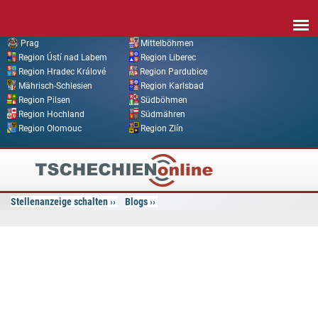
Direkt zum Inhalt
Prag
Mittelböhmen
Region Ústí nad Labem
Region Liberec
Region Hradec Králové
Region Pardubice
Mährisch-Schlesien
Region Karlsbad
Region Pilsen
Südböhmen
Region Hochland
Südmähren
Region Olomouc
Region Zlín
Tschechien
Online
Stellenanzeige schalten
Blogs