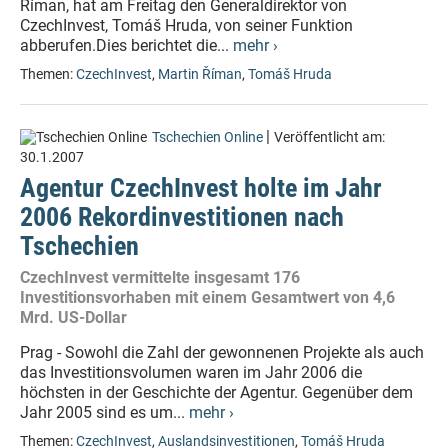
Říman, hat am Freitag den Generaldirektor von
CzechInvest, Tomáš Hruda, von seiner Funktion
abberufen.Dies berichtet die...
mehr ›
Themen:
CzechInvest
,
Martin Říman
,
Tomáš Hruda
|
Tschechien Online
Veröffentlicht am:
30.1.2007
Agentur CzechInvest holte im Jahr
2006 Rekordinvestitionen nach
Tschechien
CzechInvest vermittelte insgesamt 176
Investitionsvorhaben mit einem Gesamtwert von 4,6
Mrd. US-Dollar
Prag - Sowohl die Zahl der gewonnenen Projekte als auch
das Investitionsvolumen waren im Jahr 2006 die
höchsten in der Geschichte der Agentur. Gegenüber dem
Jahr 2005 sind es um...
mehr ›
Themen:
CzechInvest
,
Auslandsinvestitionen
,
Tomáš Hruda