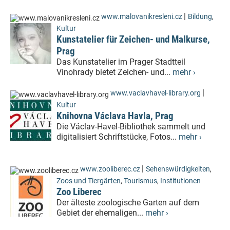
|
www.malovanikresleni.cz
Bildung
,
Kultur
Kunstatelier für Zeichen- und Malkurse,
Prag
Das Kunstatelier im Prager Stadtteil
Vinohrady bietet Zeichen- und...
mehr ›
|
www.vaclavhavel-library.org
Kultur
Knihovna Václava Havla, Prag
Die Václav-Havel-Bibliothek sammelt und
digitalisiert Schriftstücke, Fotos...
mehr ›
|
www.zooliberec.cz
Sehenswürdigkeiten
,
Zoos und Tiergärten
,
Tourismus
,
Institutionen
Zoo Liberec
Der älteste zoologische Garten auf dem
Gebiet der ehemaligen...
mehr ›